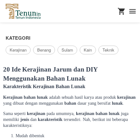
...
KATEGORI
Kerajinan
Benang
Sulam
Kain
Teknik
20 Ide Kerajinan Jarum dan DIY
Menggunakan Bahan Lunak
Karakteristik Kerajinan Bahan Lunak
Kerajinan bahan lunak
adalah sebuah hasil karya atau produk
kerajinan
yang dibuat dengan menggunakan
bahan
dasar yang bersifat
lunak
.
Sama seperti
kerajinan
pada umumnya,
kerajinan bahan lunak
juga
memiliki
jenis
dan
karakteristik
tersendiri. Nah, berikut ini beberapa
karakteristiknya:
Mudah dibentuk