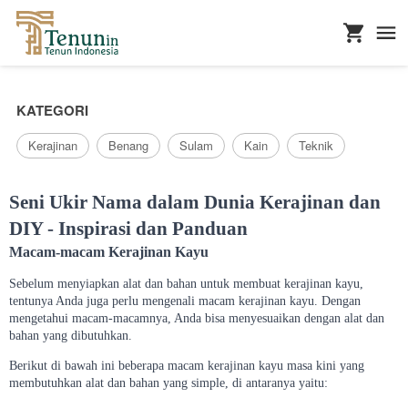
...
KATEGORI
Kerajinan
Benang
Sulam
Kain
Teknik
Seni Ukir Nama dalam Dunia Kerajinan dan
DIY - Inspirasi dan Panduan
Macam-macam Kerajinan Kayu
Sebelum menyiapkan alat dan bahan untuk membuat kerajinan kayu,
tentunya Anda juga perlu mengenali macam kerajinan kayu. Dengan
mengetahui macam-macamnya, Anda bisa menyesuaikan dengan alat dan
bahan yang dibutuhkan.
Berikut di bawah ini beberapa macam kerajinan kayu masa kini yang
membutuhkan alat dan bahan yang simple, di antaranya yaitu: