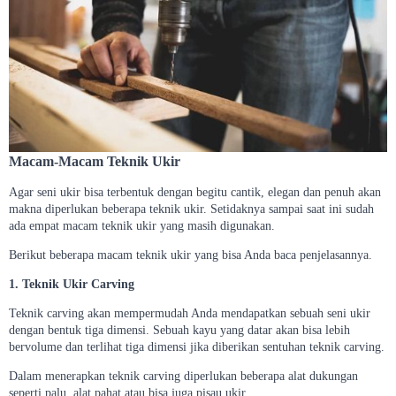
Macam-Macam Teknik Ukir
Agar seni ukir bisa terbentuk dengan begitu cantik, elegan dan penuh akan
makna diperlukan beberapa teknik ukir. Setidaknya sampai saat ini sudah
ada empat macam teknik ukir yang masih digunakan.
Berikut beberapa macam teknik ukir yang bisa Anda baca penjelasannya.
1. Teknik Ukir Carving
Teknik carving akan mempermudah Anda mendapatkan sebuah seni ukir
dengan bentuk tiga dimensi. Sebuah kayu yang datar akan bisa lebih
bervolume dan terlihat tiga dimensi jika diberikan sentuhan teknik carving.
Dalam menerapkan teknik carving diperlukan beberapa alat dukungan
seperti palu, alat pahat atau bisa juga pisau ukir.