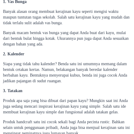
1. Vas Bunga
Banyak alasan orang membuat kerajinan kayu seperti mengisi waktu
maupun tuntutan tugas sekolah. Salah satu kerajinan kayu yang mudah dan
tidak terlalu sulit adalah vas bunga.
Banyak macam bentuk vas bunga yang dapat Anda buat dari kayu, mulai
dari bentuk bulat hingga kotak. Ukurannya pun juga dapat Anda sesuaikan
dengan bahan yang ada.
2. Kalender
Siapa yang tidak tahu kalender? Benda satu ini umumnya memang dalam
bentuk cetakan kertas. Namun, belakangan banyak beredar kalender
berbahan kayu. Bentuknya menyerupai kubus, benda ini juga cocok Anda
jadikan pajangan di sudut ruangan.
3. Tatakan
Produk apa saja yang bisa dibuat dari papan kayu? Mungkin saat ini Anda
juga sedang mencari inspirasi kerajinan kayu yang simple. Salah satu ide
membuat kerajinan kayu simple dan fungsional adalah tatakan gelas.
Produk handcraft satu ini cocok sekali bagi Anda pecinta rustic. Bahkan
selain untuk penggunaan pribadi, Anda juga bisa menjual kerajinan satu ini
mengingat peminatnya juga lumayan banyak.