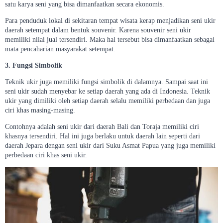
satu karya seni yang bisa dimanfaatkan secara ekonomis.
Para penduduk lokal di sekitaran tempat wisata kerap menjadikan seni ukir
daerah setempat dalam bentuk souvenir. Karena souvenir seni ukir
memiliki nilai jual tersendiri. Maka hal tersebut bisa dimanfaatkan sebagai
mata pencaharian masyarakat setempat.
3. Fungsi Simbolik
Teknik ukir juga memiliki fungsi simbolik di dalamnya. Sampai saat ini
seni ukir sudah menyebar ke setiap daerah yang ada di Indonesia. Teknik
ukir yang dimiliki oleh setiap daerah selalu memiliki perbedaan dan juga
ciri khas masing-masing.
Contohnya adalah seni ukir dari daerah Bali dan Toraja memiliki ciri
khasnya tersendiri. Hal ini juga berlaku untuk daerah lain seperti dari
daerah Jepara dengan seni ukir dari Suku Asmat Papua yang juga memiliki
perbedaan ciri khas seni ukir.