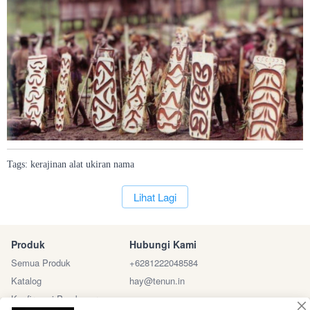
Tags:
kerajinan
alat
ukiran
nama
`
Lihat Lagi
Produk
Hubungi Kami
Semua Produk
+6281222048584
Katalog
hay@tenun.in
Konfirmasi Pembayaran