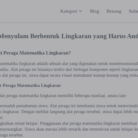
Kategori
Blog
Benang
Sul
Kategori
Inspirasi
Katalog
Keranja
 Menyulam Berbentuk Lingkaran yang Harus And
at Peraga Matematika Lingkaran?
matematika lingkaran adalah sebuah alat yang digunakan untuk mendemonstrasika
ika. Alat peraga ini biasanya terdiri dari berbagai komponen seperti lingkaran,
alat peraga ini, siswa dapat secara visual memahami konsep-konsep yang terka
t Peraga Matematika Lingkaran
lat peraga matematika lingkaran memiliki beberapa manfaat, antara lain:
rmudah pemahaman siswa: Alat peraga ini membantu siswa untuk memvisualisa
n lingkaran. Dengan melihat langsung alat peraga tersebut, siswa dapat lebi
ut.
gkatkan minat belajar: Penggunaan alat peraga matematika lingkaran membuat
nyenangkan. Siswa akan merasa lebih tertarik dan termotivasi untuk belajar k
eraga tersebut.