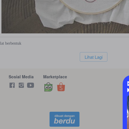
lat
berbentuk
`
Lihat Lagi
Sosial Media
Marketplace