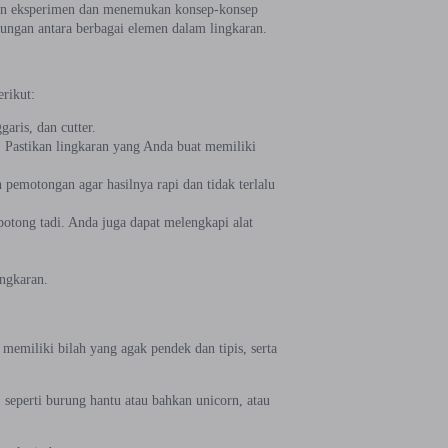
kan eksperimen dan menemukan konsep-konsep
ungan antara berbagai elemen dalam lingkaran.
rikut:
garis, dan cutter.
. Pastikan lingkaran yang Anda buat memiliki
pemotongan agar hasilnya rapi dan tidak terlalu
potong tadi. Anda juga dapat melengkapi alat
ngkaran.
memiliki bilah yang agak pendek dan tipis, serta
seperti burung hantu atau bahkan unicorn, atau