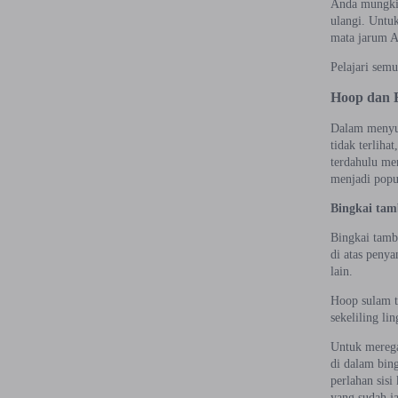
Anda mungkin
ulangi. Untu
mata jarum A
Pelajari sem
Hoop dan 
Dalam menyul
tidak terlih
terdahulu me
menjadi popu
Bingkai tam
Bingkai tambo
di atas peny
lain.
Hoop sulam te
sekeliling l
Untuk merega
di dalam bin
perlahan sisi
yang sudah ja