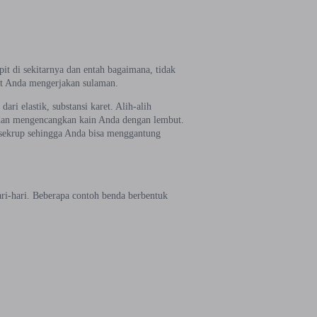
pit di sekitarnya dan entah bagaimana, tidak
at Anda mengerjakan sulaman.
ri elastik, substansi karet. Alih-alih
 dan mengencangkan kain Anda dengan lembut.
 sekrup sehingga Anda bisa menggantung
ri-hari. Beberapa contoh benda berbentuk