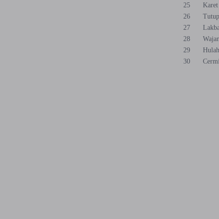
25
Karet
26
Tutup
27
Lakba
28
Waja
29
Hula
30
Cerm