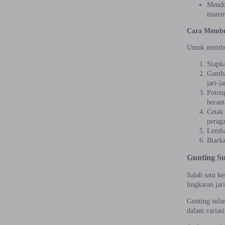
Mendo
matem
Cara Membu
Untuk membua
Siapka
Gambar
jari-j
Potong
berant
Cetak 
peraga
Lemba
Biark
Gunting S
Salah satu ke
lingkaran jar
Gunting sula
dalam varias