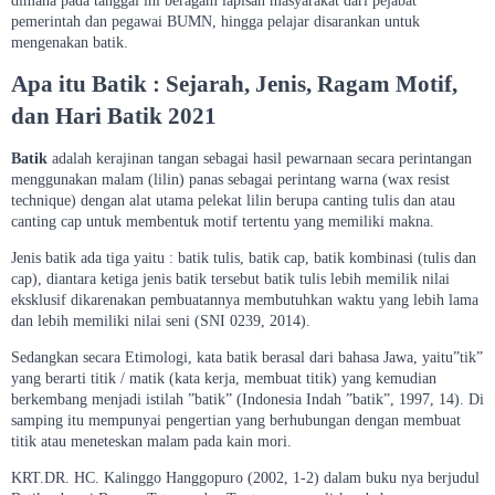
dimana pada tanggal ini beragam lapisan masyarakat dari pejabat
pemerintah dan pegawai BUMN, hingga pelajar disarankan untuk
mengenakan batik.
Apa itu Batik : Sejarah, Jenis, Ragam Motif,
dan Hari Batik 2021
Batik
adalah kerajinan tangan sebagai hasil pewarnaan secara perintangan
menggunakan malam (lilin) panas sebagai perintang warna (wax resist
technique) dengan alat utama pelekat lilin berupa canting tulis dan atau
canting cap untuk membentuk motif tertentu yang memiliki makna.
Jenis batik ada tiga yaitu : batik tulis, batik cap, batik kombinasi (tulis dan
cap), diantara ketiga jenis batik tersebut batik tulis lebih memilik nilai
eksklusif dikarenakan pembuatannya membutuhkan waktu yang lebih lama
dan lebih memiliki nilai seni (SNI 0239, 2014).
Sedangkan secara Etimologi, kata batik berasal dari bahasa Jawa, yaitu”tik”
yang berarti titik / matik (kata kerja, membuat titik) yang kemudian
berkembang menjadi istilah ”batik” (Indonesia Indah ”batik”, 1997, 14). Di
samping itu mempunyai pengertian yang berhubungan dengan membuat
titik atau meneteskan malam pada kain mori.
KRT.DR. HC. Kalinggo Hanggopuro (2002, 1-2) dalam buku nya berjudul