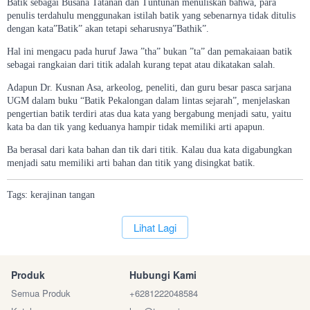
Batik sebagai Busana Tatanan dan Tuntunan menuliskan bahwa, para
penulis terdahulu menggunakan istilah batik yang sebenarnya tidak ditulis
dengan kata”Batik” akan tetapi seharusnya”Bathik”.
Hal ini mengacu pada huruf Jawa ”tha” bukan ”ta” dan pemakaiaan batik
sebagai rangkaian dari titik adalah kurang tepat atau dikatakan salah.
Adapun Dr. Kusnan Asa, arkeolog, peneliti, dan guru besar pasca sarjana
UGM dalam buku “Batik Pekalongan dalam lintas sejarah”, menjelaskan
pengertian batik terdiri atas dua kata yang bergabung menjadi satu, yaitu
kata ba dan tik yang keduanya hampir tidak memiliki arti apapun.
Ba berasal dari kata bahan dan tik dari titik. Kalau dua kata digabungkan
menjadi satu memiliki arti bahan dan titik yang disingkat batik.
Tags:
kerajinan
tangan
`
Lihat Lagi
Produk
Hubungi Kami
Semua Produk
+6281222048584