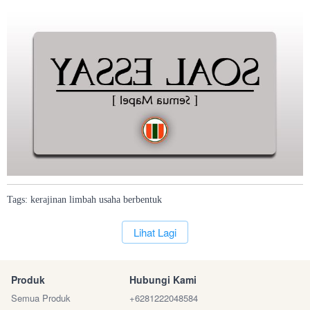
Tags:
kerajinan
limbah
usaha
berbentuk
`
Lihat Lagi
Produk
Hubungi Kami
Semua Produk
+6281222048584