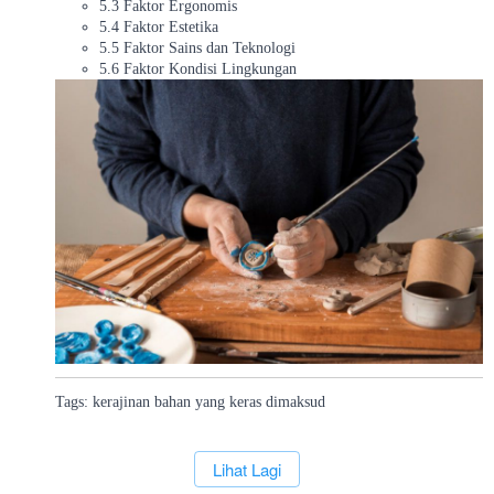
5.3 Faktor Ergonomis
5.4 Faktor Estetika
5.5 Faktor Sains dan Teknologi
5.6 Faktor Kondisi Lingkungan
Tags:
kerajinan
bahan
yang
keras
dimaksud
`
Lihat Lagi