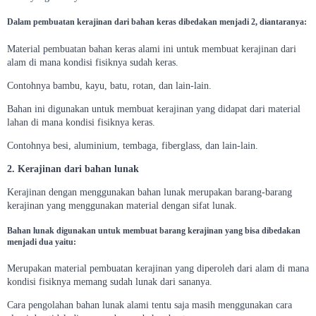
Dalam pembuatan kerajinan dari bahan keras dibedakan menjadi 2, diantaranya:
Material pembuatan bahan keras alami ini untuk membuat kerajinan dari
alam di mana kondisi fisiknya sudah keras.
Contohnya bambu, kayu, batu, rotan, dan lain-lain.
Bahan ini digunakan untuk membuat kerajinan yang didapat dari material
lahan di mana kondisi fisiknya keras.
Contohnya besi, aluminium, tembaga, fiberglass, dan lain-lain.
2. Kerajinan dari bahan lunak
Kerajinan dengan menggunakan bahan lunak merupakan barang-barang
kerajinan yang menggunakan material dengan sifat lunak.
Bahan lunak digunakan untuk membuat barang kerajinan yang bisa dibedakan
menjadi dua yaitu:
Merupakan material pembuatan kerajinan yang diperoleh dari alam di mana
kondisi fisiknya memang sudah lunak dari sananya.
Cara pengolahan bahan lunak alami tentu saja masih menggunakan cara