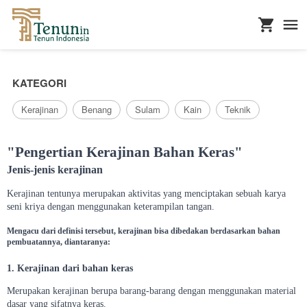
...
KATEGORI
Kerajinan
Benang
Sulam
Kain
Teknik
"Pengertian Kerajinan Bahan Keras"
Jenis-jenis kerajinan
Kerajinan tentunya merupakan aktivitas yang menciptakan sebuah karya
seni kriya dengan menggunakan keterampilan tangan.
Mengacu dari definisi tersebut, kerajinan bisa dibedakan berdasarkan bahan
pembuatannya, diantaranya:
1. Kerajinan dari bahan keras
Merupakan kerajinan berupa barang-barang dengan menggunakan material
dasar yang sifatnya keras.