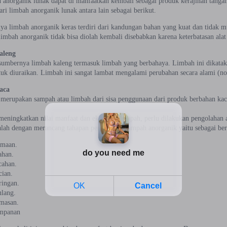
 anorganik lunak dapat di manfaatkan kembali sebagai produk kerajinan tangan
ari limbah anorganik lunak antara lain sebagai berikut.
nya limbah anorganik keras terdiri dari kandungan bahan yang kuat dan tidak 
imbah anorganik tidak bisa diolah kembali disebabkan karena keterbatasan ala
aleng
sumbernya limbah kaleng termasuk limbah yang berbahaya. Limbah ini dikatak
ntuk diuraikan. Limbah ini sangat lambat mengalami perubahan secara alami (n
aca
merupakan sampah atau limbah dari sisa penggunaan dari produk berbahan kaca
meningkatkan nilai manfaat dan ekonomi sampah, perlu dilakukan pengolahan a
alah dengan merancang tahapan pengolahan sampah anorganik yaitu sebagai ber
imaan.
ahan.
cahan.
cian.
ringan.
ulang.
masan.
mpanan