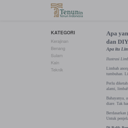
...
KATEGORI
Apa yan
Kerajinan
dan DI
Benang
Apa itu Li
Sulam
Ilustrasi Li
Kain
Limbah anorg
Teknik
tumbuhan. Li
Perlu diketa
alami, limba
Bahayanya, a
diare. Tak ha
Berdasarkan j
Untuk penjela
Di Balik Pe