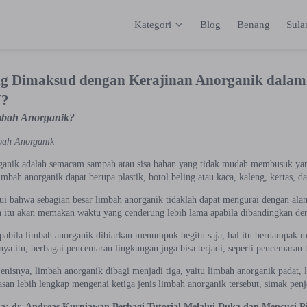
Kategori
Blog
Benang
Sul
Kategori
Inspirasi
Katalog
Keranja
g Dimaksud dengan Kerajinan Anorganik dalam
Y?
mbah Anorganik?
mbah Anorganik
anik adalah semacam sampah atau sisa bahan yang tidak mudah membusuk yan
mbah anorganik dapat berupa plastik, botol beling atau kaca, kaleng, kertas,
hui bahwa sebagian besar limbah anorganik tidaklah dapat mengurai dengan alam
h itu akan memakan waktu yang cenderung lebih lama apabila dibandingkan de
pabila limbah anorganik dibiarkan menumpuk begitu saja, hal itu berdampak mu
nya itu, berbagai pencemaran lingkungan juga bisa terjadi, seperti pencemaran t
enisnya, limbah anorganik dibagi menjadi tiga, yaitu limbah anorganik padat, 
san lebih lengkap mengenai ketiga jenis limbah anorganik tersebut, simak penj
na: dr. Andreas Kurniawan Berbagi Tutorial Melalui Duka dan Mencuci P