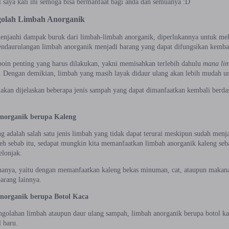
l saya kali ini semoga bisa bermanfaat bagi anda dan semuanya :D
olah Limbah Anorganik
enjauhi dampak buruk dari limbah-limbah anorganik, diperlukannya untuk mel
ndaurulangan limbah anorganik menjadi barang yang dapat difungsikan kembal
oin penting yang harus dilakukan, yakni memisahkan terlebih dahulu
mana lim
. Dengan demikian, limbah yang masih layak didaur ulang akan lebih mudah un
 akan dijelaskan beberapa jenis sampah yang dapat dimanfaatkan kembali berd
norganik berupa Kaleng
 adalah salah satu jenis limbah yang tidak dapat terurai meskipun sudah menj
leh sebab itu, sedapat mungkin kita memanfaatkan limbah anorganik kaleng seb
elonjak.
nanya, yaitu dengan memanfaatkan kaleng bekas minuman, cat, ataupun makana
rang lainnya.
norganik berupa Botol Kaca
ngolahan limbah ataupun daur ulang sampah, limbah anorganik berupa botol ka
 baru.