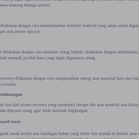
wa kantung belanja sendiri.
dilakukan dengan cara memanfaatkan kembali material yang aman untuk digun
gan atau proses
upcycle.
le
dilakukan dengan cara mendaur ulang limbah, dilakukan dengan meleburkan
bali menjadi produk baru yang dapat digunakan ulang.
recovery
dilakukan dengan cara menghasilkan energi atau material baru dari has
t (residu).
Pembuangan
k sisa dari proses
recovery
yang umumnya berupa abu atau material sisa lain
dan diproses ulang agar tidak merusak lingkungan.
rganik lunak
anik lunak terdiri atas kandugan bahan yang lentur dan mudah di bentuk atau d