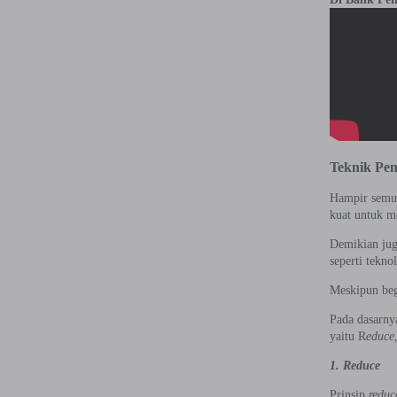
Teknik Pe
Hampir semua
kuat untuk m
Demikian jug
seperti tekn
Meskipun begi
Pada dasarny
yaitu R
educe
1. Reduce
Prinsip
reduc