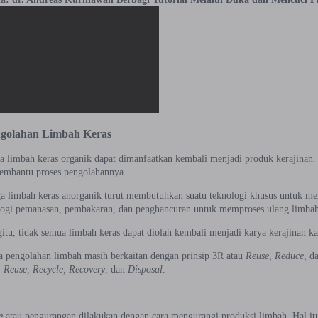
ngolahan Limbah Keras
 limbah keras organik dapat dimanfaatkan kembali menjadi produk kerajinan. 
embantu proses pengolahannya.
a limbah keras anorganik turut membutuhkan suatu teknologi khusus untuk me
ologi pemanasan, pembakaran, dan penghancuran untuk memproses ulang limbah 
tu, tidak semua limbah keras dapat diolah kembali menjadi karya kerajinan kar
a pengolahan limbah masih berkaitan dengan prinsip 3R atau
Reuse, Reduce,
d
, Reuse, Recycle, Recovery
, dan
Disposal
.
e
atau pengurangan dilakukan dengan cara mengurangi produksi limbah. Hal itu