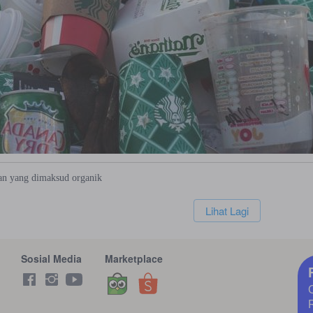
an
yang
dimaksud
organik
`
Lihat Lagi
Sosial Media
Marketplace