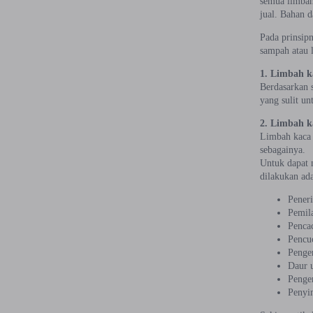
semua limbah
jual. Bahan d
Pada prinsip
sampah atau l
1. Limbah k
Berdasarkan 
yang sulit u
2. Limbah k
Limbah kaca 
sebagainya.
Untuk dapat 
dilakukan ad
Pener
Pemil
Penca
Pencu
Penge
Daur 
Penge
Penyi