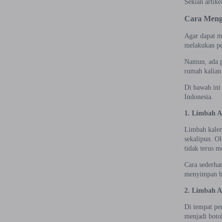
Sekian artike
Cara Meng
Agar dapat m
melakukan pe
Namun, ada p
rumah kalian
Di bawah ini
Indonesia.
1. Limbah A
Limbah kaleng
sekalipun. O
tidak terus m
Cara sederha
menyimpan ba
2. Limbah A
Di tempat pe
menjadi botol