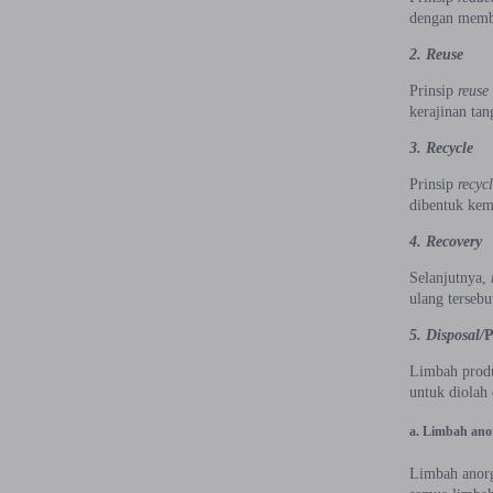
dengan memba
2. Reuse
Prinsip
reuse
kerajinan tan
3. Recycle
Prinsip
recyc
dibentuk kem
4. Recovery
Selanjutnya,
ulang tersebu
5. Disposal/
Limbah produ
untuk diolah 
a. Limbah ano
Limbah anorg