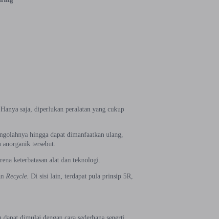
Hanya saja, diperlukan peralatan yang cukup
ngolahnya hingga dapat dimanfaatkan ulang,
anorganik tersebut.
ena keterbatasan alat dan teknologi.
an
Recycle
. Di sisi lain, terdapat pula prinsip 5R,
 dapat dimulai dengan cara sederhana seperti