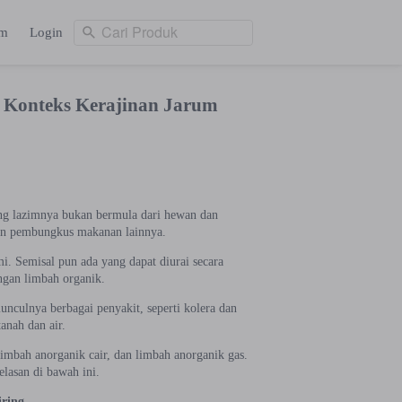
Cari Produk
am
Login
Cari Produk
ng
Login
 Konteks Kerajinan Jarum
g lazimnya bukan bermula dari hewan dan
 dan pembungkus makanan lainnya.
i. Semisal pun ada yang dapat diurai secara
ngan limbah organik.
nculnya berbagai penyakit, seperti kolera dan
anah dan air.
limbah anorganik cair, dan limbah anorganik gas.
elasan di bawah ini.
iring