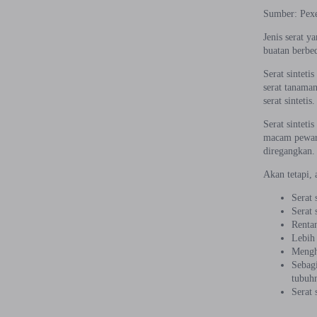
Sumber: Pexe
Jenis serat y
buatan berbe
Serat sinteti
serat tanaman
serat sintetis.
Serat sinteti
macam pewarna
diregangkan.
Akan tetapi, 
Serat 
Serat 
Rentan
Lebih
Mengha
Sebagi
tubuhn
Serat 