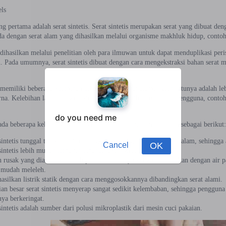
ls
ang pertama adalah serat sintetis. Serat sintetis merupakan serat yang dibuat denga
da dengan serat alam yang dihasilkan melalui organisme makhluk hidup, contoh
s dihasilkan melalui penelitian oleh para ilmuwan untuk dapat menduplikasi per
. Pada umumnya, serat sintetis dibuat dengan cara mengekstraksi bahan serat m
s memiliki beberapa kelebihan dibandingkan serat alami, salah satunya adalah 
. Kelebihan lain dari serat sintetis adalah lebih ramah pada pengguna, contoh
ada beberapa kekurangan dari serat sintetis, di antaranya adalah sebagai berikut
sintetis tunggal tidak dapat menangkap kantung air seperti serat alam, sehingg
sintetis lebih mudah terbakar dibandingkan serat alami.
 rusak yang diakibatkan oleh panas, contohnya ketika dibersihkan dengan air p
 mudah meleleh.
silkan listrik statik dengan cara menggosokkannya dibandingkan serat alami.
an besar serat sintetis menyerap sangat sedikit kelembaban, sehingga pengguna s
ya berkeringat.
sintetis adalah sumber dari polusi mikroplastik dari mesin cuci pakaian.