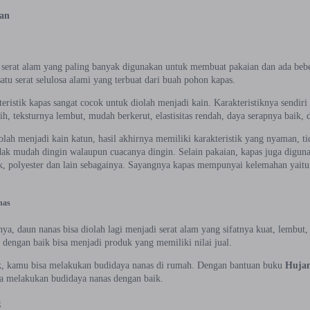
man
 serat alam yang paling banyak digunakan untuk membuat pakaian dan ada bebe
satu serat selulosa alami yang terbuat dari buah pohon kapas.
eristik kapas sangat cocok untuk diolah menjadi kain. Karakteristiknya sendiri
h, teksturnya lembut, mudah berkerut, elastisitas rendah, daya serapnya baik,
iolah menjadi kain katun, hasil akhirnya memiliki karakteristik yang nyaman, 
idak mudah dingin walaupun cuacanya dingin. Selain pakaian, kapas juga digun
k, polyester dan lain sebagainya. Sayangnya kapas mempunyai kelemahan yaitu 
nas
a, daun nanas bisa diolah lagi menjadi serat alam yang sifatnya kuat, lembut, d
 dengan baik bisa menjadi produk yang memiliki nilai jual.
ik, kamu bisa melakukan budidaya nanas di rumah. Dengan bantuan buku
Hujan
sa melakukan budidaya nanas dengan baik.
g