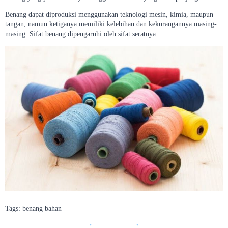
Benang dapat diproduksi menggunakan teknologi mesin, kimia, maupun
tangan, namun ketiganya memiliki kelebihan dan kekurangannya masing-
masing. Sifat benang dipengaruhi oleh sifat seratnya.
Tags:
benang
bahan