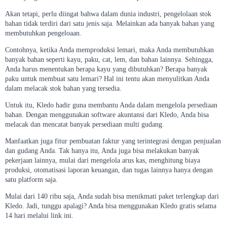
Akan tetapi, perlu diingat bahwa dalam dunia industri, pengelolaan stok
bahan tidak terdiri dari satu jenis saja. Melainkan ada banyak bahan yang
membutuhkan pengeloaan.
Contohnya, ketika Anda memproduksi lemari, maka Anda membutuhkan
banyak bahan seperti kayu, paku, cat, lem, dan bahan lainnya. Sehingga,
Anda harus menentukan berapa kayu yang dibutuhkan? Berapa banyak
paku untuk membuat satu lemari? Hal ini tentu akan menyulitkan Anda
dalam melacak stok bahan yang tersedia.
Untuk itu, Kledo hadir guna membantu Anda dalam mengelola persediaan
bahan. Dengan menggunakan software akuntansi dari Kledo, Anda bisa
melacak dan mencatat banyak persediaan multi gudang.
Manfaatkan juga fitur pembuatan faktur yang terintegrasi dengan penjualan
dan gudang Anda. Tak hanya itu, Anda juga bisa melakukan banyak
pekerjaan lainnya, mulai dari mengelola arus kas, menghitung biaya
produksi, otomatisasi laporan keuangan, dan tugas lainnya hanya dengan
satu platform saja.
Mulai dari 140 ribu saja, Anda sudah bisa menikmati paket terlengkap dari
Kledo. Jadi, tunggu apalagi? Anda bisa menggunakan Kledo gratis selama
14 hari melalui link ini.