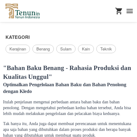
...
KATEGORI
Kerajinan
Benang
Sulam
Kain
Teknik
"Bahan Baku Benang - Rahasia Produksi dan
Kualitas Unggul"
Optimalkan Pengelolaan Bahan Baku dan Bahan Penolong
dengan Kledo
Itulah penjelasan mengenai perbedaan antara bahan baku dan bahan
penolong. Dengan mengetahui perbedaan kedua bahan tersebut, Anda bisa
lebih mudah melakukan pengelolaan dan pelacakan biaya keduanya.
Tak hanya itu, Anda juga dapat membuat perencanaan untuk menentukana
apa saja bahan yang dibutuhkan dalam proses produksi dan berapa banyak
bahan yang dibutuhkan untuk membuat suatu produk.