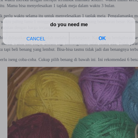
 itu. Mama bisa menyelesaikan 1 taplak meja dalam waktu 3 bulan.
k perlu waktu selama itu untuk menyelesaikan 1 taplak meja. Pengalamanku mer
m waktu paling lama 1 minggu. Tentunya dengan benang berukuran besar. Karena
 rajutan dengan harga terjangkau.
 bisa didapatkan dengan mudah melalui marketplace. Kamu bisa berekplorasi 
modal waktu dan biaya. Belum lagi kemungkinan salah selalu ada. Tidak jaran
u tapi beli benang yang lembut. Bisa-bisa tasmu tidak jadi dan benangnya terbu
erlu iseng coba-coba. Cukup pilih benang di bawah ini. Ini rekomendasi 6 ben