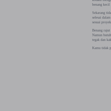
benang kecil
Sekarang tida
selesai dala
sesuai proyek
Benang rajut
Namun butuh 
tegak dan kak
Kamu tidak p