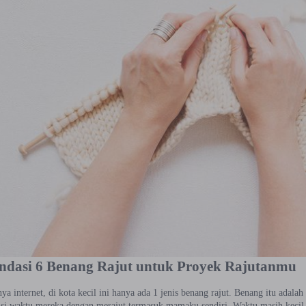
dasi 6 Benang Rajut untuk Proyek Rajutanmu
a internet, di kota kecil ini hanya ada 1 jenis benang rajut. Benang itu adala
si waktu mereka dengan merajut termasuk mamaku sendiri. Waktu masih kecil