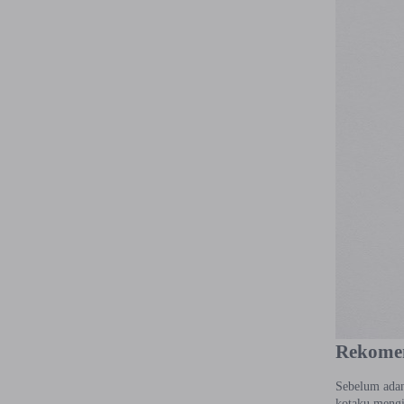
Rekomen
Sebelum adany
kotaku mengi