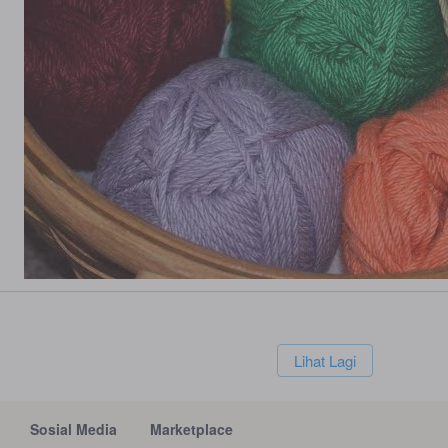
`
Lihat Lagi
Sosial Media
Marketplace