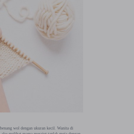
h benang wol dengan ukuran kecil. Wanita di
, aku melihat mama merajut taplak meja dengan