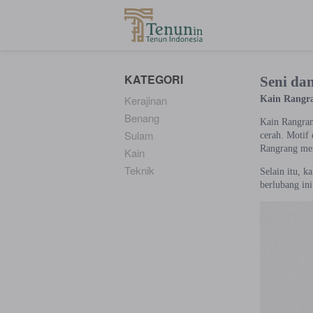
...
KATEGORI
Seni da
Kerajinan
Kain Rangr
Benang
Kain Rangran
Sulam
cerah. Motif 
Rangrang men
Kain
Teknik
Selain itu, k
berlubang ini