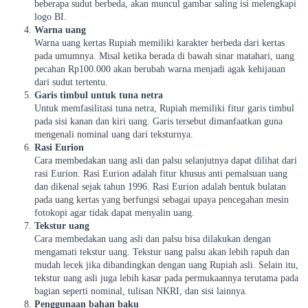
beberapa sudut berbeda, akan muncul gambar saling isi melengkapi
logo BI.
Warna uang
Warna uang kertas Rupiah memiliki karakter berbeda dari kertas
pada umumnya. Misal ketika berada di bawah sinar matahari, uang
pecahan Rp100.000 akan berubah warna menjadi agak kehijauan
dari sudut tertentu.
Garis timbul untuk tuna netra
Untuk memfasilitasi tuna netra, Rupiah memiliki fitur garis timbul
pada sisi kanan dan kiri uang. Garis tersebut dimanfaatkan guna
mengenali nominal uang dari teksturnya.
Rasi Eurion
Cara membedakan uang asli dan palsu selanjutnya dapat dilihat dari
rasi Eurion. Rasi Eurion adalah fitur khusus anti pemalsuan uang
dan dikenal sejak tahun 1996. Rasi Eurion adalah bentuk bulatan
pada uang kertas yang berfungsi sebagai upaya pencegahan mesin
fotokopi agar tidak dapat menyalin uang.
Tekstur uang
Cara membedakan uang asli dan palsu bisa dilakukan dengan
mengamati tekstur uang. Tekstur uang palsu akan lebih rapuh dan
mudah lecek jika dibandingkan dengan uang Rupiah asli. Selain itu,
tekstur uang asli juga lebih kasar pada permukaannya terutama pada
bagian seperti nominal, tulisan NKRI, dan sisi lainnya.
Penggunaan bahan baku