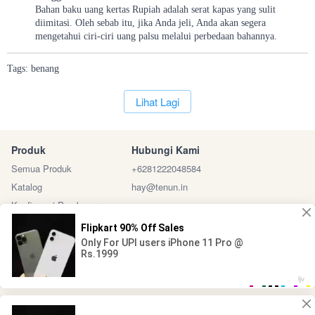
Bahan baku uang kertas Rupiah adalah serat kapas yang sulit
diimitasi. Oleh sebab itu, jika Anda jeli, Anda akan segera
mengetahui ciri-ciri uang palsu melalui perbedaan bahannya.
Tags:
benang
`
Lihat Lagi
Produk
Hubungi Kami
Semua Produk
+6281222048584
Katalog
hay@tenun.in
Konfirmasi Pembayaran
Sosial Media
Marketplace