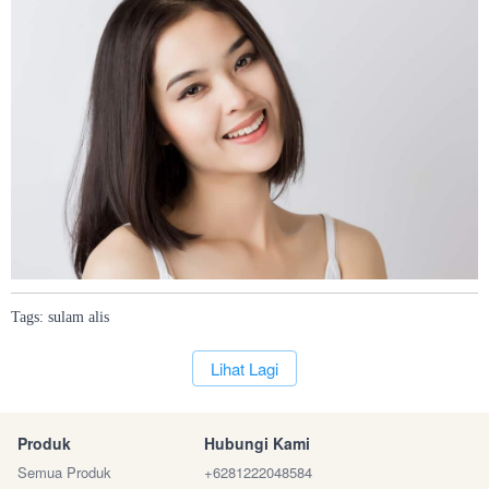
Tags:
sulam
alis
`
Lihat Lagi
Produk
Hubungi Kami
Semua Produk
+6281222048584