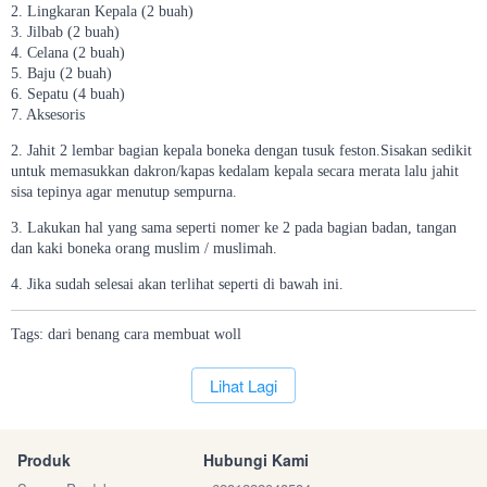
2. Lingkaran Kepala (2 buah)
3. Jilbab (2 buah)
4. Celana (2 buah)
5. Baju (2 buah)
6. Sepatu (4 buah)
7. Aksesoris
2. Jahit 2 lembar bagian kepala boneka dengan tusuk feston.Sisakan sedikit
untuk memasukkan dakron/kapas kedalam kepala secara merata lalu jahit
sisa tepinya agar menutup sempurna.
3. Lakukan hal yang sama seperti nomer ke 2 pada bagian badan, tangan
dan kaki boneka orang muslim / muslimah.
4. Jika sudah selesai akan terlihat seperti di bawah ini.
Tags:
dari
benang
cara
membuat
woll
`
Lihat Lagi
Produk
Hubungi Kami