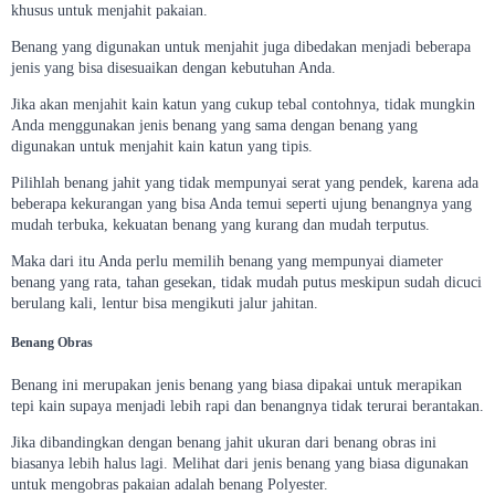
khusus untuk menjahit pakaian.
Benang yang digunakan untuk menjahit juga dibedakan menjadi beberapa
jenis yang bisa disesuaikan dengan kebutuhan Anda.
Jika akan menjahit kain katun yang cukup tebal contohnya, tidak mungkin
Anda menggunakan jenis benang yang sama dengan benang yang
digunakan untuk menjahit kain katun yang tipis.
Pilihlah benang jahit yang tidak mempunyai serat yang pendek, karena ada
beberapa kekurangan yang bisa Anda temui seperti ujung benangnya yang
mudah terbuka, kekuatan benang yang kurang dan mudah terputus.
Maka dari itu Anda perlu memilih benang yang mempunyai diameter
benang yang rata, tahan gesekan, tidak mudah putus meskipun sudah dicuci
berulang kali, lentur bisa mengikuti jalur jahitan.
Benang Obras
Benang ini merupakan jenis benang yang biasa dipakai untuk merapikan
tepi kain supaya menjadi lebih rapi dan benangnya tidak terurai berantakan.
Jika dibandingkan dengan benang jahit ukuran dari benang obras ini
biasanya lebih halus lagi. Melihat dari jenis benang yang biasa digunakan
untuk mengobras pakaian adalah benang Polyester.