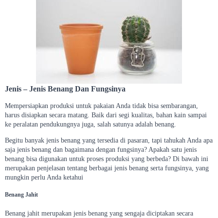
Jenis – Jenis Benang Dan Fungsinya
Mempersiapkan produksi untuk pakaian Anda tidak bisa sembarangan,
harus disiapkan secara matang. Baik dari segi kualitas, bahan kain sampai
ke peralatan pendukungnya juga, salah satunya adalah benang.
Begitu banyak jenis benang yang tersedia di pasaran, tapi tahukah Anda apa
saja jenis benang dan bagaimana dengan fungsinya? Apakah satu jenis
benang bisa digunakan untuk proses produksi yang berbeda? Di bawah ini
merupakan penjelasan tentang berbagai jenis benang serta fungsinya, yang
mungkin perlu Anda ketahui
Benang Jahit
Benang jahit merupakan jenis benang yang sengaja diciptakan secara