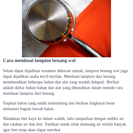
Cara membuat lampion benang wol
Selain dapat dijadikan ornamen dekorasi rumah, lampion benang wol juga
dapat dijadikan usaha kecil-kecilan. Membuat lampion dari benang
membutuhkan beberapa bahan dan alat yang mudah didapati. Berikut
adalah daftar bahan-bahan dan alat yang dibutuhkan dalam metode cara
membuat lampion dari benang:
Siapkan balon yang sudah melembung dan berikan lingkaran besar
memutari bagian bawah balon.
Masukkan lem kayu ke dalam wadah, lalu campurkan dengan sedikit air
dan ratakan air dan lem. Pastikan untuk tidak menuang air terlalu banyak,
agar lem tetap akan dapat merekat.