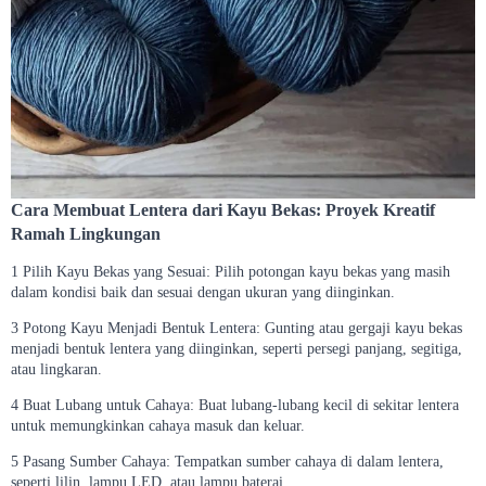
Cara Membuat Lentera dari Kayu Bekas: Proyek Kreatif
Ramah Lingkungan
1 Pilih Kayu Bekas yang Sesuai: Pilih potongan kayu bekas yang masih
dalam kondisi baik dan sesuai dengan ukuran yang diinginkan.
3 Potong Kayu Menjadi Bentuk Lentera: Gunting atau gergaji kayu bekas
menjadi bentuk lentera yang diinginkan, seperti persegi panjang, segitiga,
atau lingkaran.
4 Buat Lubang untuk Cahaya: Buat lubang-lubang kecil di sekitar lentera
untuk memungkinkan cahaya masuk dan keluar.
5 Pasang Sumber Cahaya: Tempatkan sumber cahaya di dalam lentera,
seperti lilin, lampu LED, atau lampu baterai.