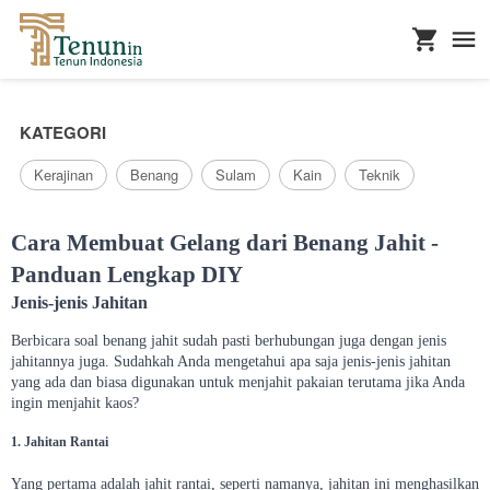
...
KATEGORI
Kerajinan
Benang
Sulam
Kain
Teknik
Cara Membuat Gelang dari Benang Jahit -
Panduan Lengkap DIY
Jenis-jenis Jahitan
Berbicara soal benang jahit sudah pasti berhubungan juga dengan jenis
jahitannya juga. Sudahkah Anda mengetahui apa saja jenis-jenis jahitan
yang ada dan biasa digunakan untuk menjahit pakaian terutama jika Anda
ingin menjahit kaos?
1. Jahitan Rantai
Yang pertama adalah jahit rantai, seperti namanya, jahitan ini menghasilkan