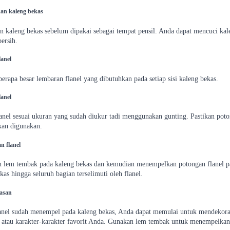
an kaleng bekas
 kaleng bekas sebelum dipakai sebagai tempat pensil. Anda dapat mencuci kal
ersih.
lanel
rapa besar lembaran flanel yang dibutuhkan pada setiap sisi kaleng bekas.
lanel
nel sesuai ukuran yang sudah diukur tadi menggunakan gunting. Pastikan poto
kan digunakan.
n flanel
lem tembak pada kaleng bekas dan kemudian menempelkan potongan flanel pa
ekas hingga seluruh bagian terselimuti oleh flanel.
asan
lanel sudah menempel pada kaleng bekas, Anda dapat memulai untuk mendekorasi
a atau karakter-karakter favorit Anda. Gunakan lem tembak untuk menempelkan 