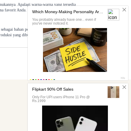
emukannya. Apalagi warna-warna yang tersedia
na favorit Anda.
 sebagai bahan pembuatan kerajinan adalah
produksi yang dibutuhkan bisa lebih rendah