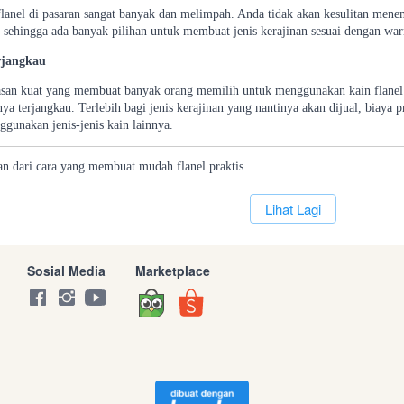
flanel di pasaran sangat banyak dan melimpah. Anda tidak akan kesulitan men
 sehingga ada banyak pilihan untuk membuat jenis kerajinan sesuai dengan war
rjangkau
lasan kuat yang membuat banyak orang memilih untuk menggunakan kain flanel
ya terjangkau. Terlebih bagi jenis kerajinan yang nantinya akan dijual, biaya 
gunakan jenis-jenis kain lainnya.
an
dari
cara
yang
membuat
mudah
flanel
praktis
`
Lihat Lagi
Sosial Media
Marketplace