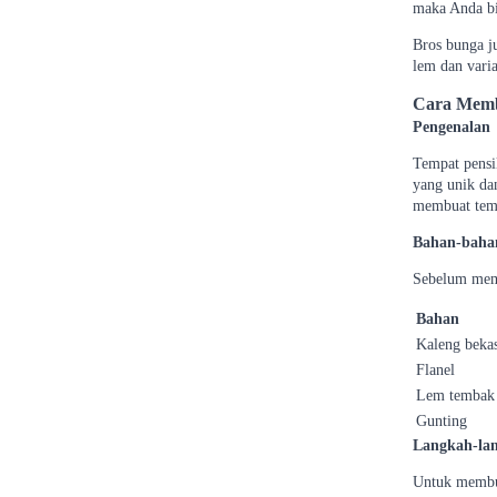
maka Anda bi
Bros bunga j
lem dan vari
Cara Membu
Pengenalan
Tempat pensil
yang unik da
membuat tempa
Bahan-baha
Sebelum memu
Bahan
Kaleng beka
Flanel
Lem tembak
Gunting
Langkah-la
Untuk membuat