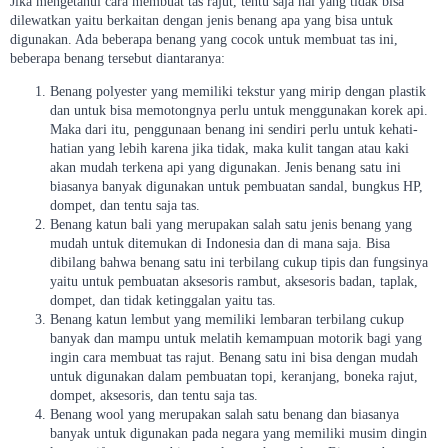
Jika mengetahui cara membuat tas rajut, tentu saja hal yang tidak bisa
dilewatkan yaitu berkaitan dengan jenis benang apa yang bisa untuk
digunakan. Ada beberapa benang yang cocok untuk membuat tas ini,
beberapa benang tersebut diantaranya:
Benang polyester yang memiliki tekstur yang mirip dengan plastik
dan untuk bisa memotongnya perlu untuk menggunakan korek api.
Maka dari itu, penggunaan benang ini sendiri perlu untuk kehati-
hatian yang lebih karena jika tidak, maka kulit tangan atau kaki
akan mudah terkena api yang digunakan. Jenis benang satu ini
biasanya banyak digunakan untuk pembuatan sandal, bungkus HP,
dompet, dan tentu saja tas.
Benang katun bali yang merupakan salah satu jenis benang yang
mudah untuk ditemukan di Indonesia dan di mana saja. Bisa
dibilang bahwa benang satu ini terbilang cukup tipis dan fungsinya
yaitu untuk pembuatan aksesoris rambut, aksesoris badan, taplak,
dompet, dan tidak ketinggalan yaitu tas.
Benang katun lembut yang memiliki lembaran terbilang cukup
banyak dan mampu untuk melatih kemampuan motorik bagi yang
ingin cara membuat tas rajut. Benang satu ini bisa dengan mudah
untuk digunakan dalam pembuatan topi, keranjang, boneka rajut,
dompet, aksesoris, dan tentu saja tas.
Benang wool yang merupakan salah satu benang dan biasanya
banyak untuk digunakan pada negara yang memiliki musim dingin