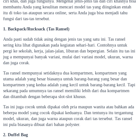
ciri khas, dan juga fungsinya. Mengenal jenis-jenis tas dan ciri khasnya bisa
membantu Anda yang kesulitan mencari model tas yang diinginkan entah
itu di toko tas ataupun secara online, serta Anda juga bisa menjadi tahu
fungsi dari tas-tas tersebut.
1. Backpack/Rucksack (Tas Ransel)
Anda pasti sudah tidak asing dengan jenis tas yang satu ini. Tas ransel
sering kita lihat digunakan pada kegiatan sehari-hari. Contohnya untuk
pergi ke sekolah, kerja, jalan-jalan, liburan dan bepergian. Selain itu tas ini
jug a mempunyai banyak variasi, mulai dari variasi model, ukuran, warna
dan juga corak.
Tas ransel mempunyai setidaknya dua kompartmen, kompartmen yang
utama adalah yang besar biasanya untuk barang-barang yang besar dan
kompartmen yang kedua adalah yang kecil untuk barang-barang kecil. Tapi
sekarang pada umumnya tas ransel memiliki lebih dari dua kompartmen
dan ditambah dengan beberapa slot-slot khusus.
Tas ini juga cocok untuk dipakai oleh pria maupun wanita atau bahkan ada
beberpa model yang cocok dipakai keduanya. Dan tentunya itu tergantung
model, ukuran, dan juga warna ataupun corak dari tas tersebut. Tas ransel
ini pula biasanya dibuat dari bahan polyster.
2. Duffel Bag