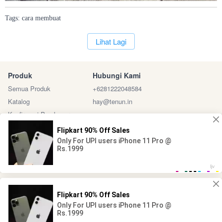
Tags:
cara
membuat
`
Lihat Lagi
Produk
Hubungi Kami
Semua Produk
+6281222048584
Katalog
hay@tenun.in
Konfirmasi Pembayaran
Sosial Media
Marketplace
@ 2024 - Tenun Indonesia