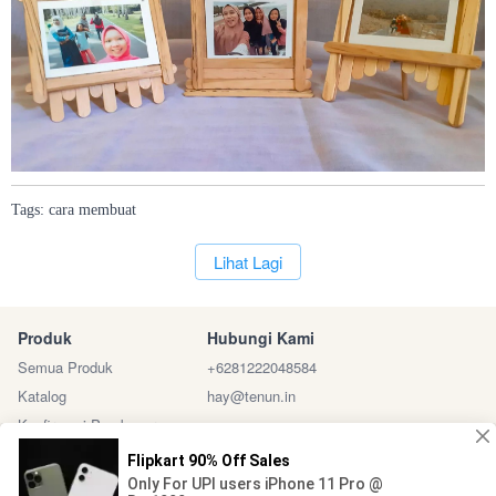
Tags:
cara
membuat
`
Lihat Lagi
Produk
Hubungi Kami
Semua Produk
+6281222048584
Katalog
hay@tenun.in
Konfirmasi Pembayaran
Sosial Media
Marketplace