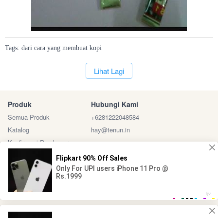
Tags:
dari
cara
yang
membuat
kopi
`
Lihat Lagi
Produk
Hubungi Kami
Semua Produk
+6281222048584
Katalog
hay@tenun.in
Konfirmasi Pembayaran
Sosial Media
Marketplace