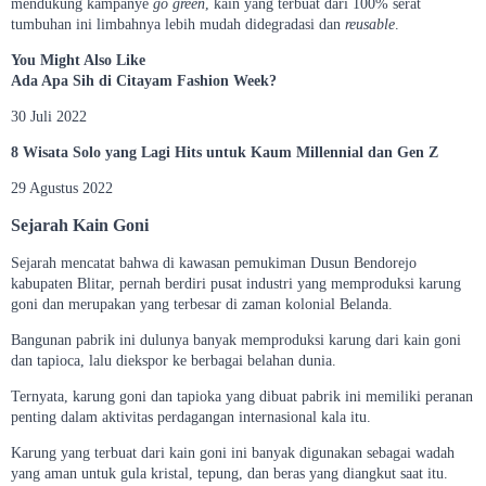
mendukung kampanye
go green
, kain yang terbuat dari 100% serat
tumbuhan ini limbahnya lebih mudah didegradasi dan
reusable
.
You Might Also Like
Ada Apa Sih di Citayam Fashion Week?
30 Juli 2022
8 Wisata Solo yang Lagi Hits untuk Kaum Millennial dan Gen Z
29 Agustus 2022
Sejarah Kain Goni
Sejarah mencatat bahwa di kawasan pemukiman Dusun Bendorejo
kabupaten Blitar, pernah berdiri pusat industri yang memproduksi karung
goni dan merupakan yang terbesar di zaman kolonial Belanda.
Bangunan pabrik ini dulunya banyak memproduksi karung dari kain goni
dan tapioca, lalu diekspor ke berbagai belahan dunia.
Ternyata, karung goni dan tapioka yang dibuat pabrik ini memiliki peranan
penting dalam aktivitas perdagangan internasional kala itu.
Karung yang terbuat dari kain goni ini banyak digunakan sebagai wadah
yang aman untuk gula kristal, tepung, dan beras yang diangkut saat itu.