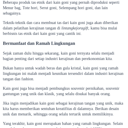
Beberapa produk tas etnik dari kain goni yang pernah diproduksi seperti
Menur bag, Tote hori, Serut goni, Selempang hori goni, dan lain
sebagainya.
Teknik-teknik dan cara membuat tas dari kain goni juga akan diberikan
dalam pelatihan kerajinan tangan di
lintangkejoragift
, kamu bisa mulai
berbisnis tas etnik dari kain goni yang cantik ini.
Bermanfaat dan Ramah Lingkungan
Sejak zaman dulu hingga sekarang, kain goni ternyata selalu menjadi
bagian penting dari setiap industri kerajinan dan perekonomian kita.
Bukan hanya untuk wadah beras dan gula kristal, kain goni yang ramah
lingkungan ini malah menjadi keunikan tersendiri dalam industri kerajinan
tangan dan fashion.
Kain goni juga bisa menjadi pembungkus souvenir pernikahan, souvenir
gantungan yang unik dan klasik, yang selalu disukai banyak orang.
Jika ingin menjadikan kain goni sebagai kerajinan tangan yang unik, maka
kita harus memberikan sentuhan kreatifitas di dalamnya. Berikan desain
unik dan menarik, sehingga orang selalu tertarik untuk memilikinya.
Yang terakhir, kain goni merupakan bahan yang ramah lingkungan. Selain