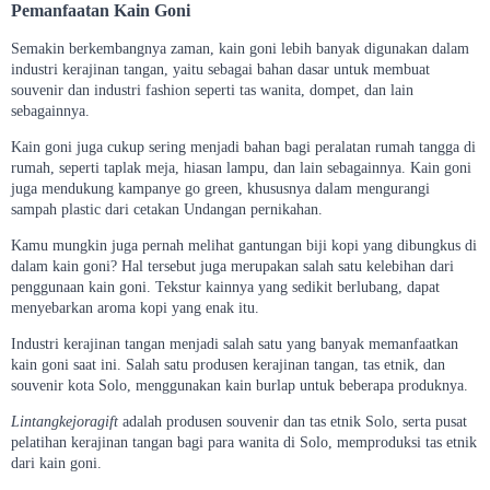
Pemanfaatan Kain Goni
Semakin berkembangnya zaman, kain goni lebih banyak digunakan dalam
industri kerajinan tangan, yaitu sebagai bahan dasar untuk membuat
souvenir dan industri fashion seperti tas wanita, dompet, dan lain
sebagainnya.
Kain goni juga cukup sering menjadi bahan bagi peralatan rumah tangga di
rumah, seperti taplak meja, hiasan lampu, dan lain sebagainnya. Kain goni
juga mendukung kampanye go green, khususnya dalam mengurangi
sampah plastic dari cetakan Undangan pernikahan.
Kamu mungkin juga pernah melihat gantungan biji kopi yang dibungkus di
dalam kain goni? Hal tersebut juga merupakan salah satu kelebihan dari
penggunaan kain goni. Tekstur kainnya yang sedikit berlubang, dapat
menyebarkan aroma kopi yang enak itu.
Industri kerajinan tangan menjadi salah satu yang banyak memanfaatkan
kain goni saat ini. Salah satu produsen kerajinan tangan, tas etnik, dan
souvenir kota Solo, menggunakan kain burlap untuk beberapa produknya.
Lintangkejoragift
adalah produsen souvenir dan tas etnik Solo, serta pusat
pelatihan kerajinan tangan bagi para wanita di Solo, memproduksi tas etnik
dari kain goni.