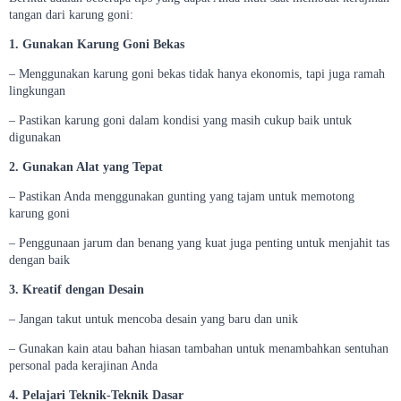
tangan dari karung goni:
1. Gunakan Karung Goni Bekas
– Menggunakan karung goni bekas tidak hanya ekonomis, tapi juga ramah
lingkungan
– Pastikan karung goni dalam kondisi yang masih cukup baik untuk
digunakan
2. Gunakan Alat yang Tepat
– Pastikan Anda menggunakan gunting yang tajam untuk memotong
karung goni
– Penggunaan jarum dan benang yang kuat juga penting untuk menjahit tas
dengan baik
3. Kreatif dengan Desain
– Jangan takut untuk mencoba desain yang baru dan unik
– Gunakan kain atau bahan hiasan tambahan untuk menambahkan sentuhan
personal pada kerajinan Anda
4. Pelajari Teknik-Teknik Dasar