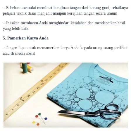
– Sebelum memulai membuat kerajinan tangan dari karung goni, sebaiknya
pelajari teknik dasar menjahit maupun kerajinan tangan secara umum
– Ini akan membantu Anda menghindari kesalahan dan mendapatkan hasil
yang lebih baik
5. Pamerkan Karya Anda
– Jangan lupa untuk memamerkan karya Anda kepada orang-orang terdekat
atau di media sosial