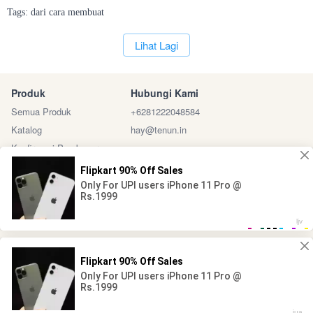
Tags:
dari
cara
membuat
`
Lihat Lagi
Produk
Hubungi Kami
Semua Produk
+6281222048584
Katalog
hay@tenun.in
Konfirmasi Pembayaran
Sosial Media
Marketplace
@ 2024 - Tenun Indonesia