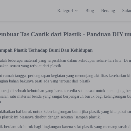
Kategori
Blog
Benang
Sul
Kategori
Inspirasi
Katalog
Keranja
mbuat Tas Cantik dari Plastik - Panduan DIY u
mpah Plastik Terhadap Bumi Dan Kehidupan
ah beberapa material yang terpisahkan dalam kehidupan sehari-hari kita. Di m
kan seuatu yang terbuat dari plastik.
at rumah tangga, perlengkapan kegiatan yang menunjang aktifitas keseharian kit
gian bahan bakunya pasti ada yang terbuat dari plastik.
 menjadi sebuah kebutuhan yang harus tersedia setiap saat untuk menunjang berb
salah satu material benda yang sangat berpengaruh buruk bagi kelangsungan bum
a.
akibatkan hal buruk untuk keberlangsungan bumi jika plastik yang kita pakai 
 plastik ini biasanya disebut dengan sebutan ‘sampah plastik.
ik berdampak buruk bagi lingkungan karena sifat plastik yang memang susah di