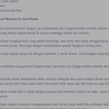
 (kain polos).
ris.
ing/kancing baju.
ah Membuat Tas Dari Plastik:
nda bisa berinisiatif dengan cara melakukan dari langkah kedua terlebih dahulu 
Buang kedua bagian bawah & atasnya sehingga kedua sisi terbuka.
melipat bungkus kopi yang sudah terpotong, satu demi satu dapat menggunakan
rwarna perak. Bisa juga dengan membiarkan sampul bungkus terlihat jelas.
a lipat bagian ujung sisi dengan diameter 1 cm ke dalam. Jadi bungkus kopi k
ya mulailah menganyam bungkus kopi satu demi satu hingga terlihat bentuk anya
erhatikan untuk membentuk sudut vertikal kebagian atas supaya dapat dibuat m
an karena jika tidak maka hanya berwujud tidak datar saja dan hasil tas juga ti
yaman sudah dikira cukup dengan panjang dan lebarnya ukuran tas anda, maka l
aman.
lapisi bagian dalamnya menggunakan kain furing yang sudah kita sediakan tadi,
erlalu kuat untuk memuat atau mengangkat beban yang agak berat.