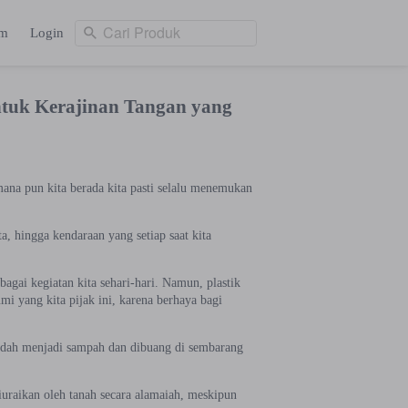
Cari Produk
am
Login
Cari Produk
ng
Login
ntuk Kerajinan Tangan yang
ana pun kita berada kita pasti selalu menemukan
a, hingga kendaraan yang setiap saat kita
agai kegiatan kita sehari-hari. Namun, plastik
i yang kita pijak ini, karena berhaya bagi
sudah menjadi sampah dan dibuang di sembarang
uraikan oleh tanah secara alamaiah, meskipun