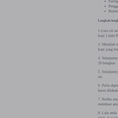
Furing
Pengga
Rislet
Langkah-langk
1.(cara ini a
kopi ):)lalu 
3. Mulailah 
kopi yang be
4. Selanjutny
20 bungkus.
5. Selanjutn
ini.
6. Perlu dip
harus dilakuk
7. Ketika an
membuat any
8. Lalu anda 
tidak akan t