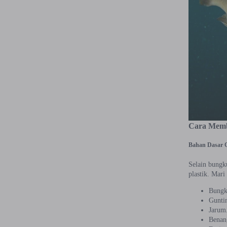
Cara Membu
Bahan Dasar C
Selain bungk
plastik. Mari
Bungk
Gunti
Jarum
Benang