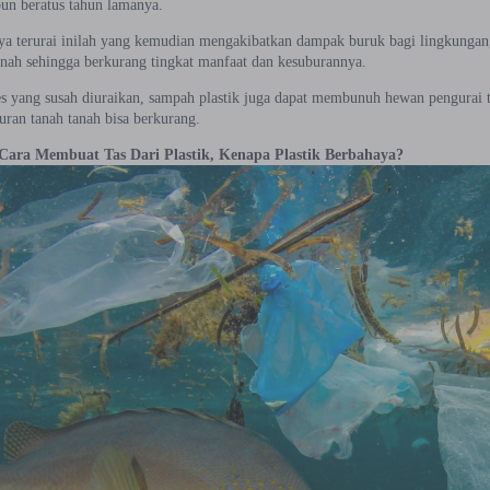
bun beratus tahun lamanya.
ya terurai inilah yang kemudian mengakibatkan dampak buruk bagi lingkungan,
nah sehingga berkurang tingkat manfaat dan kesuburannya.
s yang susah diuraikan, sampah plastik juga dapat membunuh hewan pengurai ta
uran tanah tanah bisa berkurang.
Cara Membuat Tas Dari Plastik, Kenapa Plastik Berbahaya?