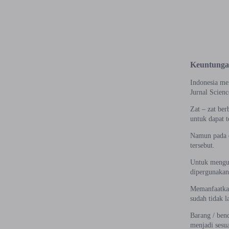
Keuntungan
Indonesia me
Jurnal Scienc
Zat – zat be
untuk dapat t
Namun pada d
tersebut.
Untuk mengur
dipergunakan 
Memanfaatkan
sudah tidak 
Barang / bend
menjadi sesu