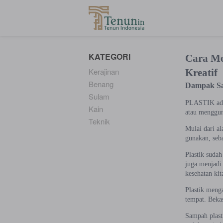
...
KATEGORI
Cara Me
Kerajinan
Kreatif
Benang
Dampak Sa
Sulam
PLASTIK adal
Kain
atau mengguna
Teknik
Mulai dari al
gunakan, seba
Plastik sudah
juga menjadi 
kesehatan kit
Plastik meng
tempat. Bekas
Sampah plast