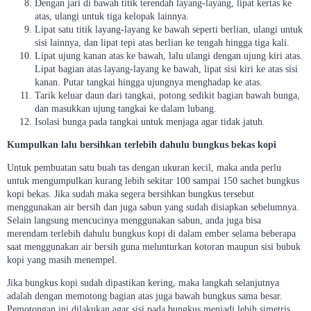
Dengan jari di bawah titik terendah layang-layang, lipat kertas ke
atas, ulangi untuk tiga kelopak lainnya.
Lipat satu titik layang-layang ke bawah seperti berlian, ulangi untuk
sisi lainnya, dan lipat tepi atas berlian ke tengah hingga tiga kali.
Lipat ujung kanan atas ke bawah, lalu ulangi dengan ujung kiri atas.
Lipat bagian atas layang-layang ke bawah, lipat sisi kiri ke atas sisi
kanan. Putar tangkai hingga ujungnya menghadap ke atas.
Tarik keluar daun dari tangkai, potong sedikit bagian bawah bunga,
dan masukkan ujung tangkai ke dalam lubang.
Isolasi bunga pada tangkai untuk menjaga agar tidak jatuh.
Kumpulkan lalu bersihkan terlebih dahulu bungkus bekas kopi
Untuk pembuatan satu buah tas dengan ukuran kecil, maka anda perlu
untuk mengumpulkan kurang lebih sekitar 100 sampai 150 sachet bungkus
kopi bekas. Jika sudah maka segera bersihkan bungkus tersebut
menggunakan air bersih dan juga sabun yang sudah disiapkan sebelumnya.
Selain langsung mencucinya menggunakan sabun, anda juga bisa
merendam terlebih dahulu bungkus kopi di dalam ember selama beberapa
saat menggunakan air bersih guna melunturkan kotoran maupun sisi bubuk
kopi yang masih menempel.
Jika bungkus kopi sudah dipastikan kering, maka langkah selanjutnya
adalah dengan memotong bagian atas juga bawah bungkus sama besar.
Pemotongan ini dilakukan agar sisi pada bungkus menjadi lebih simetris