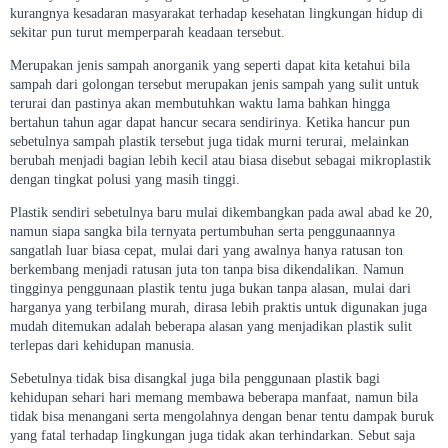
kurangnya kesadaran masyarakat terhadap kesehatan lingkungan hidup di
sekitar pun turut memperparah keadaan tersebut.
Merupakan jenis sampah anorganik yang seperti dapat kita ketahui bila
sampah dari golongan tersebut merupakan jenis sampah yang sulit untuk
terurai dan pastinya akan membutuhkan waktu lama bahkan hingga
bertahun tahun agar dapat hancur secara sendirinya. Ketika hancur pun
sebetulnya sampah plastik tersebut juga tidak murni terurai, melainkan
berubah menjadi bagian lebih kecil atau biasa disebut sebagai mikroplastik
dengan tingkat polusi yang masih tinggi.
Plastik sendiri sebetulnya baru mulai dikembangkan pada awal abad ke 20,
namun siapa sangka bila ternyata pertumbuhan serta penggunaannya
sangatlah luar biasa cepat, mulai dari yang awalnya hanya ratusan ton
berkembang menjadi ratusan juta ton tanpa bisa dikendalikan. Namun
tingginya penggunaan plastik tentu juga bukan tanpa alasan, mulai dari
harganya yang terbilang murah, dirasa lebih praktis untuk digunakan juga
mudah ditemukan adalah beberapa alasan yang menjadikan plastik sulit
terlepas dari kehidupan manusia.
Sebetulnya tidak bisa disangkal juga bila penggunaan plastik bagi
kehidupan sehari hari memang membawa beberapa manfaat, namun bila
tidak bisa menangani serta mengolahnya dengan benar tentu dampak buruk
yang fatal terhadap lingkungan juga tidak akan terhindarkan. Sebut saja