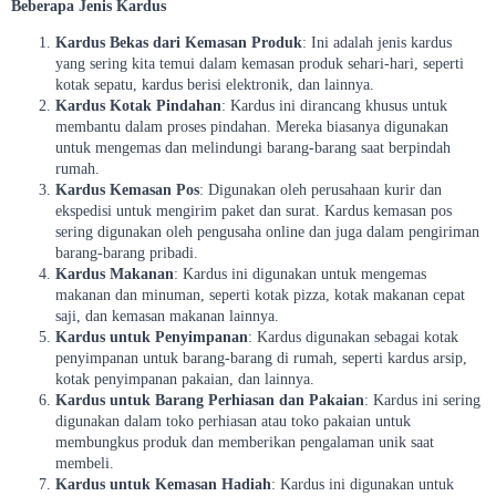
Beberapa Jenis Kardus
Kardus Bekas dari Kemasan Produk
: Ini adalah jenis kardus
yang sering kita temui dalam kemasan produk sehari-hari, seperti
kotak sepatu, kardus berisi elektronik, dan lainnya.
Kardus Kotak Pindahan
: Kardus ini dirancang khusus untuk
membantu dalam proses pindahan. Mereka biasanya digunakan
untuk mengemas dan melindungi barang-barang saat berpindah
rumah.
Kardus Kemasan Pos
: Digunakan oleh perusahaan kurir dan
ekspedisi untuk mengirim paket dan surat. Kardus kemasan pos
sering digunakan oleh pengusaha online dan juga dalam pengiriman
barang-barang pribadi.
Kardus Makanan
: Kardus ini digunakan untuk mengemas
makanan dan minuman, seperti kotak pizza, kotak makanan cepat
saji, dan kemasan makanan lainnya.
Kardus untuk Penyimpanan
: Kardus digunakan sebagai kotak
penyimpanan untuk barang-barang di rumah, seperti kardus arsip,
kotak penyimpanan pakaian, dan lainnya.
Kardus untuk Barang Perhiasan dan Pakaian
: Kardus ini sering
digunakan dalam toko perhiasan atau toko pakaian untuk
membungkus produk dan memberikan pengalaman unik saat
membeli.
Kardus untuk Kemasan Hadiah
: Kardus ini digunakan untuk