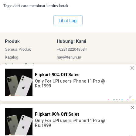
Tags:
dari
cara
membuat
kardus
kotak
`
Lihat Lagi
Produk
Hubungi Kami
Semua Produk
+6281222048584
Katalog
hay@tenun.in
Konfirmasi Pembayaran
Sosial Media
Marketplace
@ 2024 - Tenun Indonesia