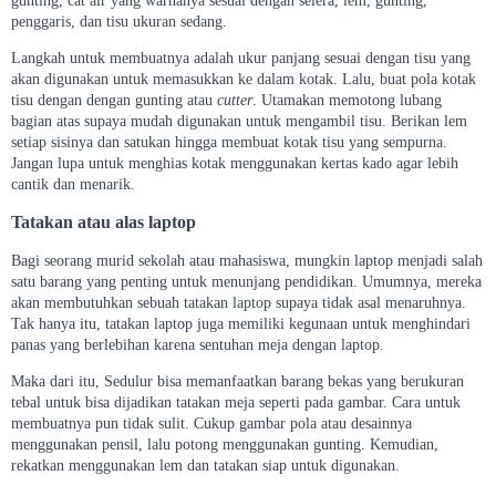
gunting, cat air yang warnanya sesuai dengan selera, lem, gunting,
penggaris, dan tisu ukuran sedang.
Langkah untuk membuatnya adalah ukur panjang sesuai dengan tisu yang
akan digunakan untuk memasukkan ke dalam kotak. Lalu, buat pola kotak
tisu dengan dengan gunting atau
cutter
. Utamakan memotong lubang
bagian atas supaya mudah digunakan untuk mengambil tisu. Berikan lem
setiap sisinya dan satukan hingga membuat kotak tisu yang sempurna.
Jangan lupa untuk menghias kotak menggunakan kertas kado agar lebih
cantik dan menarik.
Tatakan atau alas laptop
Bagi seorang murid sekolah atau mahasiswa, mungkin laptop menjadi salah
satu barang yang penting untuk menunjang pendidikan. Umumnya, mereka
akan membutuhkan sebuah tatakan laptop supaya tidak asal menaruhnya.
Tak hanya itu, tatakan laptop juga memiliki kegunaan untuk menghindari
panas yang berlebihan karena sentuhan meja dengan laptop.
Maka dari itu, Sedulur bisa memanfaatkan barang bekas yang berukuran
tebal untuk bisa dijadikan tatakan meja seperti pada gambar. Cara untuk
membuatnya pun tidak sulit. Cukup gambar pola atau desainnya
menggunakan pensil, lalu potong menggunakan gunting. Kemudian,
rekatkan menggunakan lem dan tatakan siap untuk digunakan.