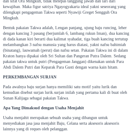
dan sifat Ora Mingkuh, tidak melepas tanggung jawab dan lari dari
kewajiban. Maka figur satriya Ngayogyakarta ideal yakni seseorang yang
dilengkapi pengageman Takwa seperti Nyawiji Greget Sengguh Ora
Mingkuh.
Bentuk pakaian Takwa adalah, Lengan panjang, ujung baju runcing, leher
dengan kancing 3 pasang (berjumlah 6, lambang rukun Iman), dua kancing
di dada kanan kiri berarti dua kalimat syahadat, tiga buah kancing tertutup
melambangkan 3 nafsu manusia yang harus diatasi, yakni nafsu bahimiah
(binatang), lauwamah (perut) dan nafsu setan. Pakaian Takwa ini di dalam
Kraton hanya dipakai oleh Sri Sultan dan Pangeran Putra Dalem. Sedang
pakaian takwa untuk putri (Pengageman Janggan) dikenakan untuk Para
Abdi Dalem Putri dan Keparak Para Gusti dengan warna kain hitam.
PERKEMBANGAN SURJAN
Pada awalnya baju surjan hanya memiliki satu motif yaitu lurik dan
kemudian disebut surjan lurik.surjan inilah yang pertama kali di buat oleh
Sunan Kalijaga sebagai pakaian Takwa.
Apa Yang Dimaksud dengan Usaha Menjahit
Usaha menjahit merupakan sebuah usaha yang dibangun untuk
menyediakan jasa jasa menjahit Baju, Celana serta aksesoris aksesoris
lainnya yang di reques oleh pelanggan.