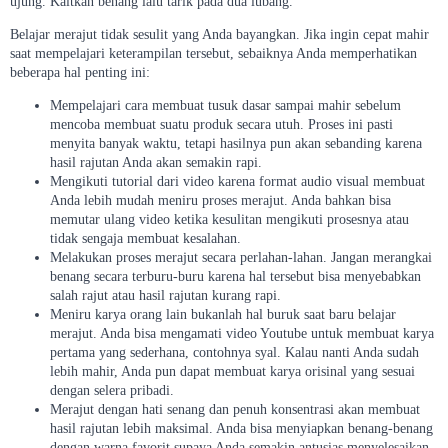
ujung. Kaitkan benang lalu tarik pada dua lubang.
Belajar merajut tidak sesulit yang Anda bayangkan. Jika ingin cepat mahir
saat mempelajari keterampilan tersebut, sebaiknya Anda memperhatikan
beberapa hal penting ini:
Mempelajari cara membuat tusuk dasar sampai mahir sebelum
mencoba membuat suatu produk secara utuh. Proses ini pasti
menyita banyak waktu, tetapi hasilnya pun akan sebanding karena
hasil rajutan Anda akan semakin rapi.
Mengikuti tutorial dari video karena format audio visual membuat
Anda lebih mudah meniru proses merajut. Anda bahkan bisa
memutar ulang video ketika kesulitan mengikuti prosesnya atau
tidak sengaja membuat kesalahan.
Melakukan proses merajut secara perlahan-lahan. Jangan merangkai
benang secara terburu-buru karena hal tersebut bisa menyebabkan
salah rajut atau hasil rajutan kurang rapi.
Meniru karya orang lain bukanlah hal buruk saat baru belajar
merajut. Anda bisa mengamati video Youtube untuk membuat karya
pertama yang sederhana, contohnya syal. Kalau nanti Anda sudah
lebih mahir, Anda pun dapat membuat karya orisinal yang sesuai
dengan selera pribadi.
Merajut dengan hati senang dan penuh konsentrasi akan membuat
hasil rajutan lebih maksimal. Anda bisa menyiapkan benang-benang
dengan warna favorit supaya Anda semakin antusias menyelesaikan