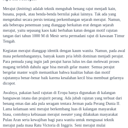
Merajut (
knitting
) adalah teknik mengubah benang rajut menjadi kain,
busana, popok, atau benda-benda bernilai pakai lainnya. Tak ada yang
mengetahui secara persis tentang perkembangan sejarah merajut. Namun,
ada beberapa penemuan yang dianggap berkaitan erat dengan sejarah
merajut, yaitu sepasang kaos kaki berbahan katun dengan motif rajutan
tangan dari tahun 1000 M di Mesir serta permadani rajut di kawasan Timur
Tengah.
Kegiatan merajut dianggap identik dengan kaum wanita. Namun, pada awal
masa perkembangannya, banyak kaum pria lebih dominan menjadi perajut.
Para pemuda yang ingin jadi perajut harus lulus tes dan melewati proses
magang terlebih dahulu agar bisa meraih gelar master. Semua perajut
bergelar master wajib memastikan bahwa kualitas bahan dan motif
rajutannya benar-benar baik karena kesalahan kecil bisa membuat gelarnya
dicopot.
Awalnya, pakaian hasil rajutan di Eropa hanya digunakan di kalangan
bangsawan istana dan prajurit perang. Ada jubah rajutan yang terbuat dari
benang emas dan ada pula seragam tentara Jerman pada Perang Dunia II.
Lama kelamaan seni merajut berkembang luas di kalangan masyarakat
biasa, contohnya kebiasaan merajut
sweater
yang dilakukan masyarakat
Pulau Aran serta kewajiban bagi para wanita untuk menguasai teknik
merajut pada masa Ratu Victoria di Inggris. Seni merajut mulai