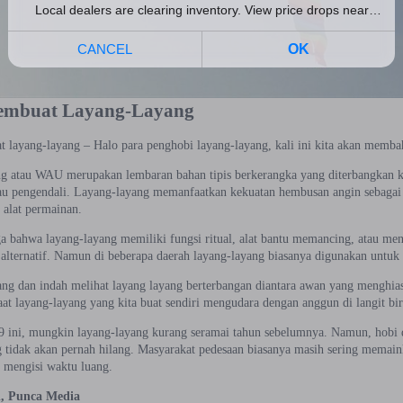
embuat Layang-Layang
 layang-layang – Halo para penghobi layang-layang, kali ini kita akan memba
g atau WAU merupakan lembaran bahan tipis berkerangka yang diterbangkan ke
tau pengendali. Layang-layang memanfaatkan kekuatan hembusan angin sebagai a
 alat permainan.
a bahwa layang-layang memiliki fungsi ritual, alat bantu memancing, atau menje
 alternatif. Namun di beberapa daerah layang-layang biasanya digunakan untuk 
ng dan indah melihat layang layang berterbangan diantara awan yang menghiasi
saat layang-layang yang kita buat sendiri mengudara dengan anggun di langit bir
9 ini, mungkin layang-layang kurang seramai tahun sebelumnya. Namun, hobi
g tidak akan pernah hilang. Masyarakat pedesaan biasanya masih sering memai
 mengisi waktu luang.
, Punca Media