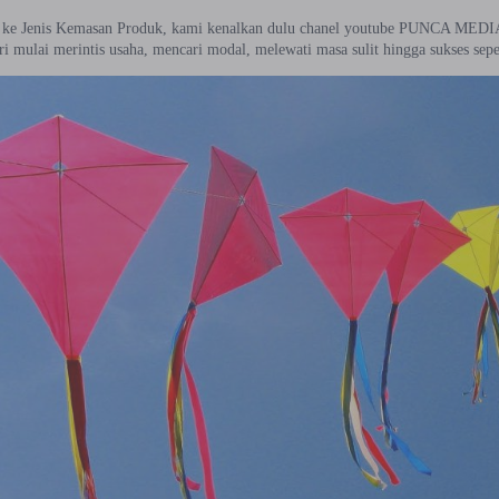
 ke Jenis Kemasan Produk, kami kenalkan dulu chanel youtube PUNCA MEDIA. D
i mulai merintis usaha, mencari modal, melewati masa sulit hingga sukses seper