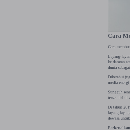
Cara M
Cara membuat
Layang-layan
ke daratan a
dunia sebagai
Diketahui jug
media energi
Sungguh sena
tersendiri di
Di tahun 201
layang layan
dewasa untuk
Perkenalkan