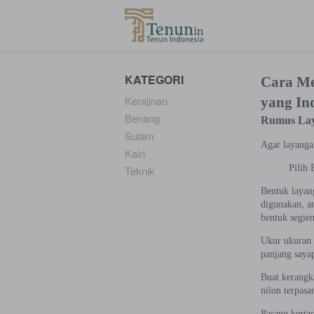
...
KATEGORI
Cara Me
Kerajinan
yang In
Benang
Rumus La
Sulam
Agar layangan
Kain
Pilih
Teknik
Bentuk layan
digunakan, an
bentuk segiem
Ukur ukuran l
panjang saya
Buat kerangk
nilon terpasa
Pasang kerta