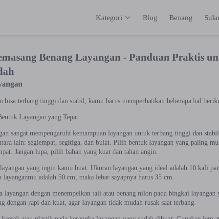
Kategori
Blog
Benang
Sul
Kategori
Inspirasi
Katalog
Keranja
masang Benang Layangan - Panduan Praktis untu
dah
yangan
 bisa terbang tinggi dan stabil, kamu harus memperhatikan beberapa hal berik
 Bentuk Layangan yang Tepat
gan sangat mempengaruhi kemampuan layangan untuk terbang tinggi dan stabi
tara lain: segiempat, segitiga, dan bulat. Pilih bentuk layangan yang paling m
pat. Jangan lupa, pilih bahan yang kuat dan tahan angin.
ayangan yang ingin kamu buat. Ukuran layangan yang ideal adalah 10 kali panj
p layanganmu adalah 50 cm, maka lebar sayapnya harus 35 cm.
a layangan dengan menempelkan tali atau benang nilon pada bingkai layangan y
ng dengan rapi dan kuat, agar layangan tidak mudah rusak saat terbang.
s kresek atau plastik pada kerangka layangan yang sudah dibuat. Gunakan lem a