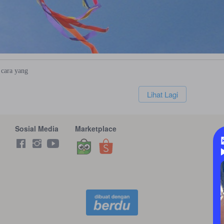
cara
yang
`
Lihat Lagi
Sosial Media
Marketplace