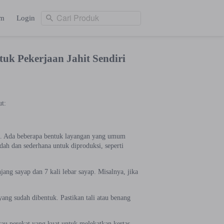
Cari Produk
am
Login
Cari Produk
ng
Login
k Pekerjaan Jahit Sendiri
ut:
l. Ada beberapa bentuk layangan yang umum
udah dan sederhana untuk diproduksi, seperti
ang sayap dan 7 kali lebar sayap. Misalnya, jika
ang sudah dibentuk. Pastikan tali atau benang
tau perekat yang kuat untuk melekatkan kertas