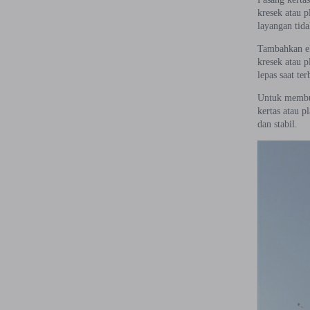
kresek atau p
layangan tida
Tambahkan ek
kresek atau 
lepas saat ter
Untuk membua
kertas atau p
dan stabil.