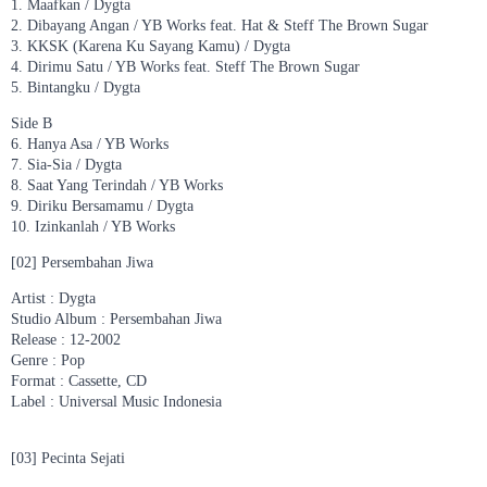
1. Maafkan / Dygta
2. Dibayang Angan / YB Works feat. Hat & Steff The Brown Sugar
3. KKSK (Karena Ku Sayang Kamu) / Dygta
4. Dirimu Satu / YB Works feat. Steff The Brown Sugar
5. Bintangku / Dygta
Side B
6. Hanya Asa / YB Works
7. Sia-Sia / Dygta
8. Saat Yang Terindah / YB Works
9. Diriku Bersamamu / Dygta
10. Izinkanlah / YB Works
[02] Persembahan Jiwa
Artist : Dygta
Studio Album : Persembahan Jiwa
Release : 12-2002
Genre : Pop
Format : Cassette, CD
Label : Universal Music Indonesia
[03] Pecinta Sejati