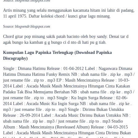
Source:
blogvendr.blogspot.com
Artis minang yang selalu menggunakan kacamata hitam ini lahir di padang,
11 april 1975. Daftar koleksi chord / kunci gitar lagu minang.
Source:
blogvendr.blogspot.com
Chord gitar pop minang sakik patah bacinto oleh boy sandy. Denai tar d
agak bungo ka kamban g g bungo ci d nto di hati pu g tiah.
Kumpulan Lagu Papinka Terlengkap (Download Papinka
Discography)
Single : Dimana Hatimu Release : 01-04-2012 Label : Nagaswara Dimana
Hatimu Dimana Hatimu Funky Remix NB : ubah nama file . zip ke . mp3 /
just rename file . zip to . mp3 EP : Masih Mencintainya Release : 10-03-
2014 Label : Ascada Musik Masih Mencintainya Hitungan Cinta Katakan
Padaku Tak Bisa Memujamu Bertahan NB : ubah nama file . zip ke . mp3 /
just rename file . zip to . mp3 Single : Ku Ingin Surga Release : 02-06-
2014 Label : Ascada Music Ku Ingin Surga NB : ubah nama file . zip ke .
mp3 / just rename file . zip to . mp3 Single : Dirimu Bukan Untukku
Release : 26-09-2014 Label : Ascada Music Dirimu Bukan Untukku NB :
ubah nama file . zip ke . mp3 / just rename file . zip to . mp3 Studio
Album : Masih Mencintainya (Rereleased Album) Release : 04-03-2015
Label : Ascada Musik Masih Mencintainya Hitungan Cinta Dirimu Bukan