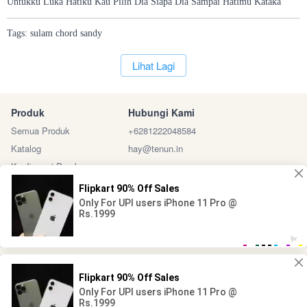
Untukku Luka Hatiku Kau Pilih Dia Siapa Dia Sampai Hatimu Kataka
Tags:
sulam
chord
sandy
`
Lihat Lagi
Produk
Hubungi Kami
Semua Produk
+6281222048584
Katalog
hay@tenun.in
Konfirmasi Pembayaran
Sosial Media
Marketplace