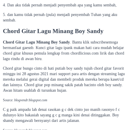
4. Dan aku tidak pernah menjadi penyembah apa yang kamu sembah,
5. dan kamu tidak pernah (pula) menjadi penyembah Tuhan yang aku
sembah.
Chord Gitar Lagu Minang Boy Sandy
Chord Gitar Lagu Minang Boy Sandy
. Bantu klik subscribesemoga
bermanfaat gaesnb. Kunci gitar lagu ipank makan hati cara mudah belajar
chord gitar khusus pemula lengkap from chordlicious.com lirik dan chord
lagu rindu di awan biru.
Chord gitar bungo cinto di hati putiah boy sandy tujuh chord gitar favorit
minggu ini 28 agustus 2021 mari support para artis dengan streaming lagu
mereka melalui gerai digital dan membeli produk mereka berupa kaset/cd
dan lainnya. Chord gitar pop minang sakik patah bacinto oleh boy sandy.
Awan hitam usahlah di turunkan hujan.
Source:
blogvendr.blogspot.com
C g paik ampadu lah denai rasokan g c dek cinto juo manih rasonyo f c
dulunyo kito bakasiah sayang g c g manga kini denai ditinggakan. Boy
shandy mengawali bernyanyi dari artis jalanan.