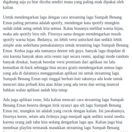
digabung saja ya biar dicoba sendiri mana yang paling enak dipakai oleh
kalian.
Untuk mendengarkan lagu dengan cara streaming lagu Sumpah Benang
Emas paling pertama adalah spotify, mendengar kata spotify mungkin
sudah tidak asing untuk kita semua. Kalau biasanya melihat warna hijau,
maka ada spotify biru nih. Fiturnya sama dengan mendengarkan musik
spotify warna hijau. Bedanya, ini lebih versi unlocked dan sedikit lebih
simple atau sederhana pemakaiannya untuk streaming lagu Sumpah Benang
Emas. Kedua juga ada namanya deezer nih guys, banyak lagu diupdate di
sini karena banyak akun artis resmi tapi secara resmi, apalagi mode random
banyak disukai, banyak beredar versi premium dari aplikasi ini lalu
kemudian di-hack sehingga bisa secara gratis mendengarkan semua lagu
yang ada di dalamnya menggunakan aplikasi ini untuk streaming lagu
Sumpah Benang Emas tapi tinggal berhati-hati takutnya ada kode untuk
mencuri data pribadi kita atau iklan yang ada terus dan sering muncul
bahkan walau aplikasi sudah kita tutup.
Ada juga aplikasi resso, bila kalian mencari cara streaming lagu Sumpah
Benang Emas beserta dengan lirik nyanyi apa sih lagu Sumpah Benang
Emas ini, mungkin ini adalah yang cocok dengan kalian. Ini jawabannya,
fiturnya keren, selain ada liriknya juga menjadi agak sedikit sosial media
karena orang jadi tahu kita sedang dengarkan lagu apa. Kalian juga bisa
membuat playlist termasuk masukkan streaming lagu Sumpah Benang