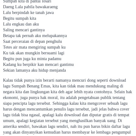
Sumpah kita di pantai losari
Daeng Lala pabila bawakaraeng
Lalu berpindah ke tanah jawa
Begitu sumpah kita
Lalu engkau dan aku
Saling mencari gantinya
Betapa tak pernah aku melupakannya
Saat perceraian di depan penghulu
Tetes air mata mengiring sumpah ku
Ku tak akan mungkin bersuami lagi
Begitu pun juga ku minta padamu
Kadang ku berpikir kan mencari gantimu
Sekian lamanya aku hidup menjanda
Kalau tidak punya izin berarti namanya mencuri dong seperti download
lagu Sumpah Benang Emas, kita kan tidak mau mendukung maling di
negara kita dan lingkungan kita deh agar lebih nyata contohnya. Selain hak
ekonomi, juga punya hak moral, itu adalah pengetahuan publik tentang
siapa pencipta lagu tersebut. Sehingga kalau kita mengcover sebuah lagu
harus dengan mencantumkan penulis lagu tersebut, jadi jelas bahwa cover
lagu tidak bisa ngasal, apalagi kalu download dan diputar gratis di tempat
umum, apalagi kegiatan tersebut yang menghasilkan banyak uang. Di
amerika sendiri, bawakan lagu sendiri, nah itu pun harus bikin daftar lagu
yang akan dinyanyikan kemudian harus membayar ke lembaga pengumpul