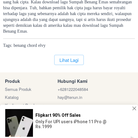
uang hak cipta. Kalau download lagu Sumpah Benang Emas semabrangan
bisa dipenjara. Tuh, bahkan pemilik hak cipta juga harus bayar royalti
terhadap lagu yang sebenarnya adalah hak cipta mereka sendiri, walaupun
ujungnya adalah dia yang dapat uangnya, tapi si artis harus ikuti prosedur
seperti demikian kalau di amerika kalau mau download lagu Sumpah
Benang Emas.
Tags:
benang
chord
elvy
`
Lihat Lagi
Produk
Hubungi Kami
Semua Produk
+6281222048584
Katalog
hay@tenun.in
Konfirmasi Pembayaran
Sosial Media
Marketplace