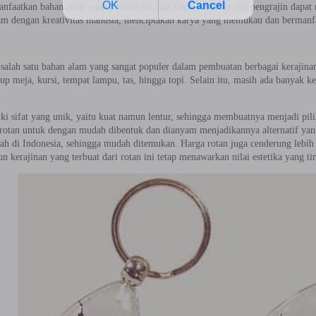
faatkan bahan alam seperti tanah liat dan kayu, seniman dan pengrajin dapa
am dengan kreativitas manusia, menciptakan karya yang memukau dan bermanfa
 salah satu bahan alam yang sangat populer dalam pembuatan berbagai kerajina
p meja, kursi, tempat lampu, tas, hingga topi. Selain itu, masih ada banyak ke
ki sifat yang unik, yaitu kuat namun lentur, sehingga membuatnya menjadi pil
tan untuk dengan mudah dibentuk dan dianyam menjadikannya alternatif yang
rah di Indonesia, sehingga mudah ditemukan. Harga rotan juga cenderung lebi
n kerajinan yang terbuat dari rotan ini tetap menawarkan nilai estetika yang ti