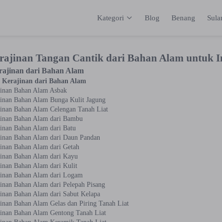
Kategori
Blog
Benang
Sul
Kategori
Inspirasi
Katalog
Keranja
erajinan Tangan Cantik dari Bahan Alam untuk I
rajinan dari Bahan Alam
l Kerajinan dari Bahan Alam
jinan Bahan Alam Asbak
inan Bahan Alam Bunga Kulit Jagung
inan Bahan Alam Celengan Tanah Liat
inan Bahan Alam dari Bambu
inan Bahan Alam dari Batu
inan Bahan Alam dari Daun Pandan
inan Bahan Alam dari Getah
inan Bahan Alam dari Kayu
inan Bahan Alam dari Kulit
inan Bahan Alam dari Logam
inan Bahan Alam dari Pelepah Pisang
inan Bahan Alam dari Sabut Kelapa
inan Bahan Alam Gelas dan Piring Tanah Liat
inan Bahan Alam Gentong Tanah Liat