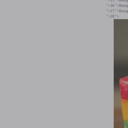
">15
">Keraj
">16
">Keraj
">17
">Keraj
">18
">