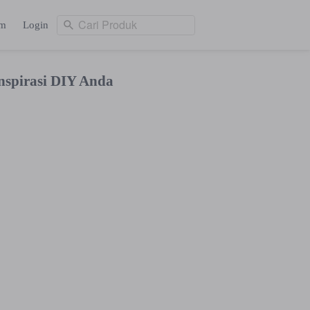
Cari Produk
am
Login
Cari Produk
ng
Login
nspirasi DIY Anda