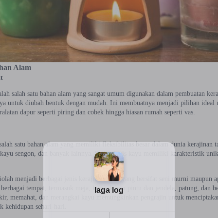
han Alam
t
dalah salah satu bahan alam yang sangat umum digunakan dalam pembuatan keraji
 untuk diubah bentuk dengan mudah. Ini membuatnya menjadi pilihan ideal 
ralatan dapur seperti piring dan cobek hingga hiasan rumah seperti vas.
alah satu bahan alam yang memiliki fleksibilitas besar dalam dunia kerajinan t
 kayu sengon, dan banyak lainnya. Setiap jenis kayu memiliki karakteristik un
olah menjadi berbagai jenis kerajinan, baik yang bersifat seni murni maupun ap
 berbagai tempat, termasuk meja, kursi, kusen pintu dan jendela, patung, dan
ir, memahat, dan merangkai kayu memungkinkan pengrajin untuk menciptakan
k kehidupan sehari-hari.