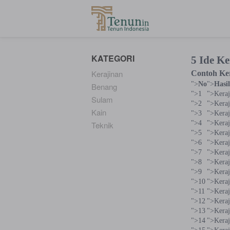
...
KATEGORI
5 Ide K
Kerajinan
Contoh Ke
">
No
">
Hasi
Benang
">1
">Kera
Sulam
">2
">Keraj
Kain
">3
">Keraj
">4
">Keraj
Teknik
">5
">Keraj
">6
">Keraj
">7
">Keraj
">8
">Keraj
">9
">Keraj
">10
">Keraj
">11
">Keraj
">12
">Keraj
">13
">Keraj
">14
">Keraj