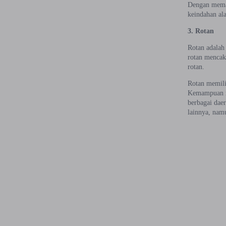
Dengan meman
keindahan al
3. Rotan
Rotan adalah
rotan mencaku
rotan.
Rotan memili
Kemampuan ro
berbagai dae
lainnya, namu