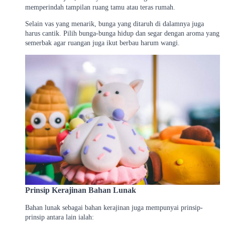
memperindah tampilan ruang tamu atau teras rumah.
Selain vas yang menarik, bunga yang ditaruh di dalamnya juga
harus cantik. Pilih bunga-bunga hidup dan segar dengan aroma yang
semerbak agar ruangan juga ikut berbau harum wangi.
Prinsip Kerajinan Bahan Lunak
Bahan lunak sebagai bahan kerajinan juga mempunyai prinsip-
prinsip antara lain ialah: