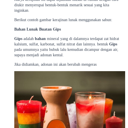
diukir menyerupai bentuk-bentuk menarik sesuai yang kita
inginkan.
Berikut contoh gambar kerajinan lunak menggunakan sabun:
Bahan Lunak Buatan Gips
Gips
adalah
bahan
mineral yang di dalamnya terdapat zat hidrat
kalsium, sulfat, karbonat, sulfat nitrat dan lainnya. bentuk
Gips
pada umumnya yaitu bubuk lalu kemudian dicampur dengan air,
supaya menjadi adonan kental.
Jika didiamkan, adonan ini akan berubah mengeras