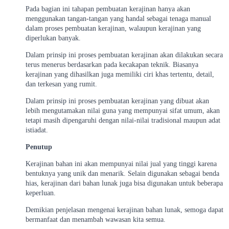
Pada bagian ini tahapan pembuatan kerajinan hanya akan
menggunakan tangan-tangan yang handal sebagai tenaga manual
dalam proses pembuatan kerajinan, walaupun kerajinan yang
diperlukan banyak.
Dalam prinsip ini proses pembuatan kerajinan akan dilakukan secara
terus menerus berdasarkan pada kecakapan teknik. Biasanya
kerajinan yang dihasilkan juga memiliki ciri khas tertentu, detail,
dan terkesan yang rumit.
Dalam prinsip ini proses pembuatan kerajinan yang dibuat akan
lebih mengutamakan nilai guna yang mempunyai sifat umum, akan
tetapi masih dipengaruhi dengan nilai-nilai tradisional maupun adat
istiadat.
Penutup
Kerajinan bahan ini akan mempunyai nilai jual yang tinggi karena
bentuknya yang unik dan menarik. Selain digunakan sebagai benda
hias, kerajinan dari bahan lunak juga bisa digunakan untuk beberapa
keperluan.
Demikian penjelasan mengenai kerajinan bahan lunak, semoga dapat
bermanfaat dan menambah wawasan kita semua.