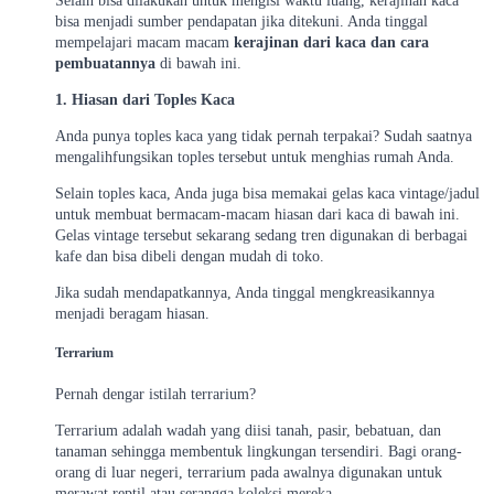
Selain bisa dilakukan untuk mengisi waktu luang, kerajinan kaca
bisa menjadi sumber pendapatan jika ditekuni. Anda tinggal
mempelajari macam macam
kerajinan dari kaca dan cara
pembuatannya
di bawah ini.
1.
Hiasan dari Toples Kaca
Anda punya toples kaca yang tidak pernah terpakai? Sudah saatnya
mengalihfungsikan toples tersebut untuk menghias rumah Anda.
Selain toples kaca, Anda juga bisa memakai gelas kaca vintage/jadul
untuk membuat bermacam-macam hiasan dari kaca di bawah ini.
Gelas vintage tersebut sekarang sedang tren digunakan di berbagai
kafe dan bisa dibeli dengan mudah di toko.
Jika sudah mendapatkannya, Anda tinggal mengkreasikannya
menjadi beragam hiasan.
Terrarium
Pernah dengar istilah terrarium?
Terrarium adalah wadah yang diisi tanah, pasir, bebatuan, dan
tanaman sehingga membentuk lingkungan tersendiri. Bagi orang-
orang di luar negeri, terrarium pada awalnya digunakan untuk
merawat reptil atau serangga koleksi mereka.