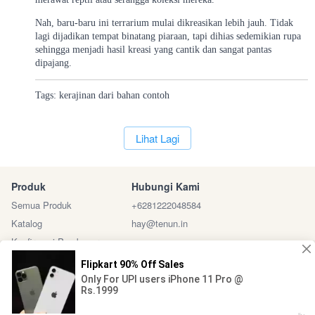
Nah, baru-baru ini terrarium mulai dikreasikan lebih jauh. Tidak
lagi dijadikan tempat binatang piaraan, tapi dihias sedemikian rupa
sehingga menjadi hasil kreasi yang cantik dan sangat pantas
dipajang.
Tags:
kerajinan
dari
bahan
contoh
`
Lihat Lagi
Produk
Hubungi Kami
Semua Produk
+6281222048584
Katalog
hay@tenun.in
Konfirmasi Pembayaran
Sosial Media
Marketplace