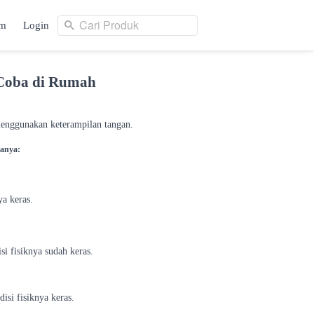
Cari Produk
am
Login
Cari Produk
ng
Login
 Coba di Rumah
menggunakan keterampilan tangan.
ranya:
a keras.
i fisiknya sudah keras.
isi fisiknya keras.