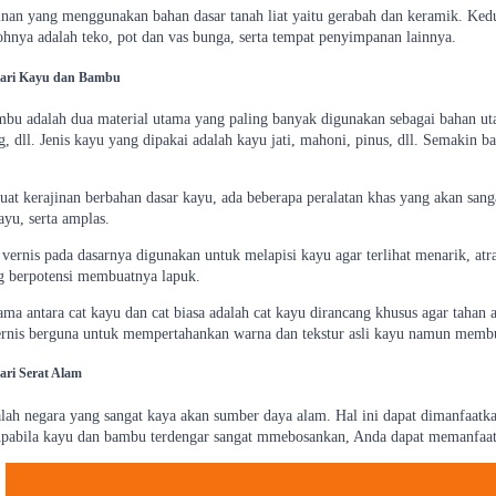
inan yang menggunakan bahan dasar tanah liat yaitu gerabah dan keramik. Ked
ohnya adalah teko, pot dan vas bunga, serta tempat penyimpanan lainnya.
Dari Kayu dan Bambu
bu adalah dua material utama yang paling banyak digunakan sebagai bahan uta
, dll. Jenis kayu yang dipakai adalah kayu jati, mahoni, pinus, dll. Semakin 
t kerajinan berbahan dasar kayu, ada beberapa peralatan khas yang akan sang
ayu, serta amplas.
vernis pada dasarnya digunakan untuk melapisi kayu agar terlihat menarik, atra
g berpotensi membuatnya lapuk.
ma antara cat kayu dan cat biasa adalah cat kayu dirancang khusus agar tahan 
rnis berguna untuk mempertahankan warna dan tekstur asli kayu namun membu
ari Serat Alam
alah negara yang sangat kaya akan sumber daya alam. Hal ini dapat dimanfaat
Apabila kayu dan bambu terdengar sangat mmebosankan, Anda dapat memanfaatk