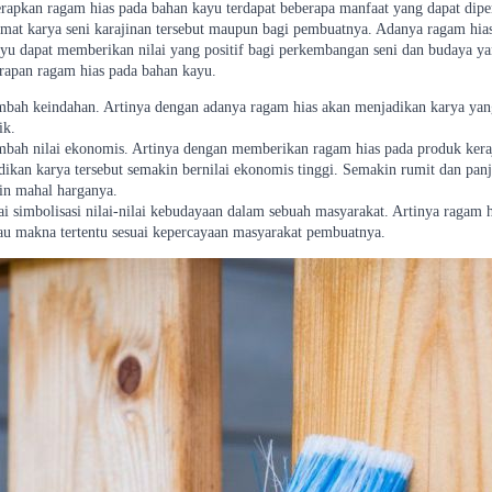
apkan ragam hias pada bahan kayu terdapat beberapa manfaat yang dapat dipe
kmat karya seni karajinan tersebut maupun bagi pembuatnya. Adanya ragam hia
ayu dapat memberikan nilai yang positif bagi perkembangan seni dan budaya yan
rapan ragam hias pada bahan kayu.
bah keindahan. Artinya dengan adanya ragam hias akan menjadikan karya yang
ik.
bah nilai ekonomis. Artinya dengan memberikan ragam hias pada produk keraji
ikan karya tersebut semakin bernilai ekonomis tinggi. Semakin rumit dan pa
in mahal harganya.
i simbolisasi nilai-nilai kebudayaan dalam sebuah masyarakat. Artinya ragam 
tau makna tertentu sesuai kepercayaan masyarakat pembuatnya.