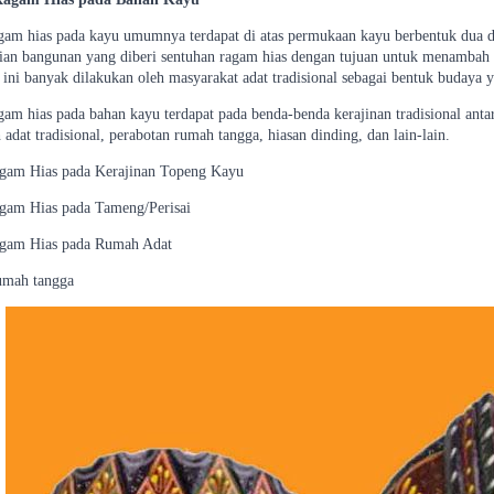
gam hias pada kayu umumnya terdapat di atas permukaan kayu berbentuk dua di
ian bangunan yang diberi sentuhan ragam hias dengan tujuan untuk menambah
 ini banyak dilakukan oleh masyarakat adat tradisional sebagai bentuk budaya 
am hias pada bahan kayu terdapat pada benda-benda kerajinan tradisional antara
adat tradisional, perabotan rumah tangga, hiasan dinding, dan lain-lain.
gam Hias pada Kerajinan Topeng Kayu
gam Hias pada Tameng/Perisai
agam Hias pada Rumah Adat
umah tangga