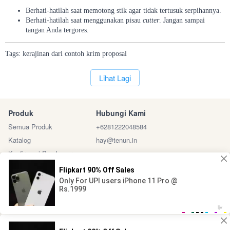
Berhati-hatilah saat memotong stik agar tidak tertusuk serpihannya.
Berhati-hatilah saat menggunakan pisau
cutter
. Jangan sampai
tangan Anda tergores.
Tags:
kerajinan
dari
contoh
krim
proposal
`
Lihat Lagi
Produk
Hubungi Kami
Semua Produk
+6281222048584
Katalog
hay@tenun.in
Konfirmasi Pembayaran
Sosial Media
Marketplace