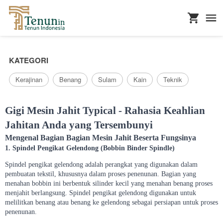
...
KATEGORI
Kerajinan
Benang
Sulam
Kain
Teknik
Gigi Mesin Jahit Typical - Rahasia Keahlian
Jahitan Anda yang Tersembunyi
Mengenal Bagian Bagian Mesin Jahit Beserta Fungsinya
1. Spindel Pengikat Gelendong (Bobbin Binder Spindle)
Spindel pengikat gelendong adalah perangkat yang digunakan dalam
pembuatan tekstil, khususnya dalam proses penenunan. Bagian yang
menahan bobbin ini berbentuk silinder kecil yang menahan benang proses
menjahit berlangsung. Spindel pengikat gelendong digunakan untuk
melilitkan benang atau benang ke gelendong sebagai persiapan untuk proses
penenunan.