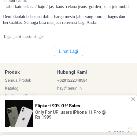
Jahitan Untuk:
- Jahit kain celana / baju / jas, kaos, celana jeans, gorden, kain jok mobil
Demikianlah beberapa daftar harga mesin jahit yang murah, bagus dan
berkualitas. Semoga bisa menjadi referensi bagi Anda.
Tags:
jahit
mesin
singer
`
Lihat Lagi
Produk
Hubungi Kami
Semua Produk
+6281222048584
Katalog
hay@tenun.in
Konfirmasi Pembayaran
Sosial Media
Marketplace