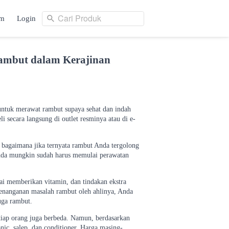
Cari Produk
am
Login
Cari Produk
ng
Login
Rambut dalam Kerajinan
untuk merawat rambut supaya sehat dan indah
i secara langsung di outlet resminya atau di e-
 bagaimana jika ternyata rambut Anda tergolong
nda mungkin sudah harus memulai perawatan
ai memberikan vitamin, dan tindakan ekstra
penanganan masalah rambut oleh ahlinya, Anda
uga rambut.
tiap orang juga berbeda. Namun, berdasarkan
nic, salep, dan conditioner. Harga masing-