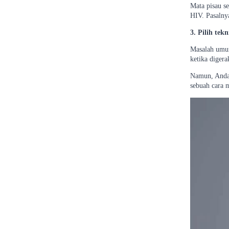
Mata pisau se
HIV. Pasalnya
3. Pilih tek
Masalah umum 
ketika digera
Namun, Anda 
sebuah cara 