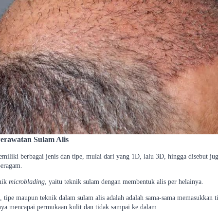
erawatan Sulam Alis
miliki berbagai jenis dan tipe, mulai dari yang 1D, lalu 3D, hingga disebut ju
beragam.
nik
microblading
, yaitu teknik sulam dengan membentuk alis per helainya.
is, tipe maupun teknik dalam sulam alis adalah adalah sama-sama memasukkan ti
ya mencapai permukaan kulit dan tidak sampai ke dalam.