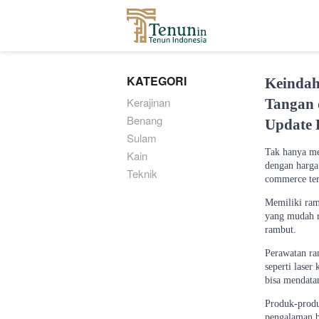
...
KATEGORI
Keindah
Kerajinan
Tangan
Benang
Update 
Sulam
Tak hanya me
Kain
dengan harga 
Teknik
commerce ter
Memiliki ram
yang mudah r
rambut.
Perawatan ra
seperti lase
bisa mendatan
Produk-produ
pengalaman be