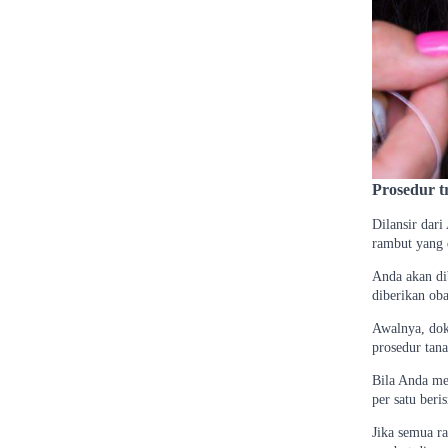
Prosedur t
Dilansir dar
rambut yang 
Anda akan di
diberikan oba
Awalnya, dok
prosedur tana
Bila Anda me
per satu ber
Jika semua r