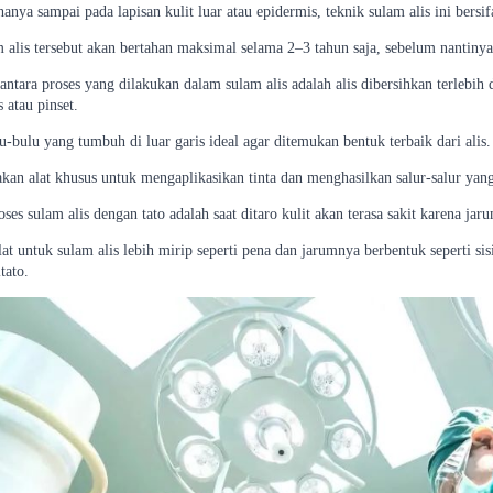
hanya sampai pada lapisan kulit luar atau epidermis, teknik sulam alis ini bersi
m alis tersebut akan bertahan maksimal selama 2–3 tahun saja, sebelum nantiny
 antara proses yang dilakukan dalam sulam alis adalah alis dibersihkan terlebi
s atau pinset.
-bulu yang tumbuh di luar garis ideal agar ditemukan bentuk terbaik dari alis.
an alat khusus untuk mengaplikasikan tinta dan menghasilkan salur-salur yang 
ses sulam alis dengan tato adalah saat ditaro kulit akan terasa sakit karena jar
lat untuk sulam alis lebih mirip seperti pena dan jarumnya berbentuk seperti si
itato.