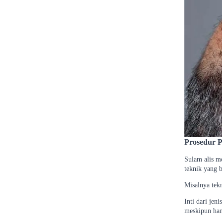
Prosedur P
Sulam alis me
teknik yang 
Misalnya tek
Inti dari jen
meskipun han