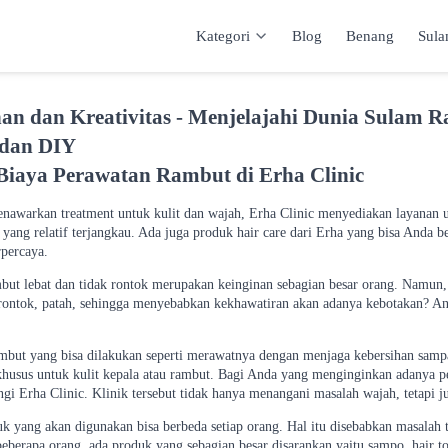
Kategori
Blog
Benang
Sul
Kategori
Inspirasi
Katalog
Keranja
an dan Kreativitas - Menjelajahi Dunia Sulam 
 dan DIY
Biaya Perawatan Rambut di Erha Clinic
nawarkan treatment untuk kulit dan wajah, Erha Clinic menyediakan layanan 
yang relatif terjangkau. Ada juga produk hair care dari Erha yang bisa Anda bel
percaya.
but lebat dan tidak rontok merupakan keinginan sebagian besar orang. Namun,
ontok, patah, sehingga menyebabkan kekhawatiran akan adanya kebotakan? A
mbut yang bisa dilakukan seperti merawatnya dengan menjaga kebersihan samp
r khusus untuk kulit kepala atau rambut. Bagi Anda yang menginginkan adanya 
gi Erha Clinic. Klinik tersebut tidak hanya menangani masalah wajah, tetapi j
k yang akan digunakan bisa berbeda setiap orang. Hal itu disebabkan masalah 
berapa orang, ada produk yang sebagian besar disarankan yaitu sampo, hair to