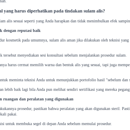
mah.
al yang harus diperhatikan pada tindakan sulam alis?
lam alis sesuai seperti yang Anda harapkan dan tidak menimbulkan efek sampin
nik dengan reputasi baik
edur kosmetik pada umumnya, sulam alis aman jika dilakukan oleh teknisi yang 
ik tersebut menyediakan sesi konsultasi sebelum menjalankan prosedur sulam.
anya harus cermat memilih warna dan bentuk alis yang sesuai, tapi juga memper
untuk meminta teknisi Anda untuk menunjukkan portofolio hasil “sebelum dan s
kan lebih baik lagi bila Anda pun melihat sendiri sertifikasi yang mereka pegang
an ruangan dan peralatan yang digunakan
lakukannya prosedur, pastikan bahwa peralatan yang akan digunakan steril. Pas
kali pakai.
nisi untuk membuka segel di depan Anda sebelum memulai prosedur.