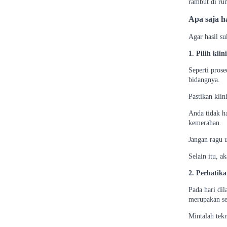
rambut di ru
Apa saja h
Agar hasil su
1. Pilih kli
Seperti pros
bidangnya.
Pastikan klin
Anda tidak h
kemerahan.
Jangan ragu 
Selain itu, a
2. Perhatik
Pada hari di
merupakan se
Mintalah tek