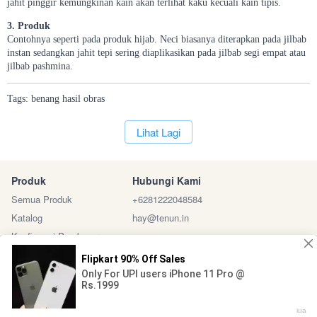
jahit pinggir kemungkinan kain akan terlihat kaku kecuali kain tipis.
3. Produk
Contohnya seperti pada produk hijab. Neci biasanya diterapkan pada jilbab
instan sedangkan jahit tepi sering diaplikasikan pada jilbab segi empat atau
jilbab pashmina.
Tags:
benang
hasil
obras
`
Lihat Lagi
Produk
Hubungi Kami
Semua Produk
+6281222048584
Katalog
hay@tenun.in
Konfirmasi Pembayaran
Sosial Media
Marketplace