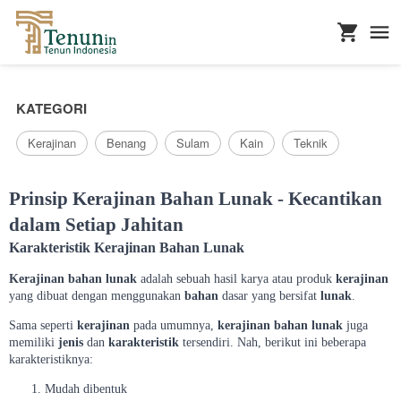
...
KATEGORI
Kerajinan
Benang
Sulam
Kain
Teknik
Prinsip Kerajinan Bahan Lunak - Kecantikan
dalam Setiap Jahitan
Karakteristik Kerajinan Bahan Lunak
Kerajinan bahan lunak
adalah sebuah hasil karya atau produk
kerajinan
yang dibuat dengan menggunakan
bahan
dasar yang bersifat
lunak
.
Sama seperti
kerajinan
pada umumnya,
kerajinan bahan lunak
juga
memiliki
jenis
dan
karakteristik
tersendiri. Nah, berikut ini beberapa
karakteristiknya:
Mudah dibentuk