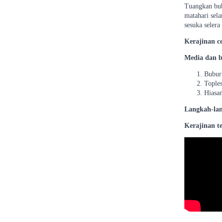
Tuangkan bub
matahari sela
sesuka seler
Kerajinan c
Media dan 
Bubur 
Toples
Hiasa
Langkah-lan
Kerajinan te