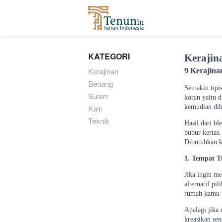
...
KATEGORI
Kerajin
Kerajinan
9 Kerajina
Benang
Semakin tipi
Sulam
koran yaitu d
Kain
kemudian dih
Teknik
Hasil dari bl
bubur kertas
Dibutuhkan kr
1. Tempat T
Jika ingin m
alternatif p
rumah kamu b
Apalagi jika 
kreasikan sen