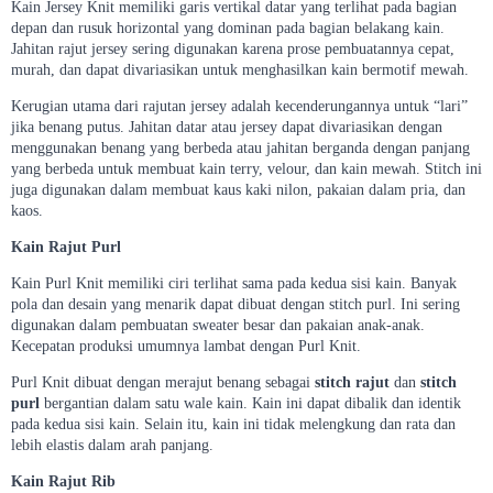
Kain Jersey Knit memiliki garis vertikal datar yang terlihat pada bagian
depan dan rusuk horizontal yang dominan pada bagian belakang kain.
Jahitan rajut jersey sering digunakan karena prose pembuatannya cepat,
murah, dan dapat divariasikan untuk menghasilkan kain bermotif mewah.
Kerugian utama dari rajutan jersey adalah kecenderungannya untuk “lari”
jika benang putus. Jahitan datar atau jersey dapat divariasikan dengan
menggunakan benang yang berbeda atau jahitan berganda dengan panjang
yang berbeda untuk membuat kain terry, velour, dan kain mewah. Stitch ini
juga digunakan dalam membuat kaus kaki nilon, pakaian dalam pria, dan
kaos.
Kain Rajut Purl
Kain Purl Knit memiliki ciri terlihat sama pada kedua sisi kain. Banyak
pola dan desain yang menarik dapat dibuat dengan stitch purl. Ini sering
digunakan dalam pembuatan sweater besar dan pakaian anak-anak.
Kecepatan produksi umumnya lambat dengan Purl Knit.
Purl Knit dibuat dengan merajut benang sebagai
stitch rajut
dan
stitch
purl
bergantian dalam satu wale kain. Kain ini dapat dibalik dan identik
pada kedua sisi kain. Selain itu, kain ini tidak melengkung dan rata dan
lebih elastis dalam arah panjang.
Kain Rajut Rib