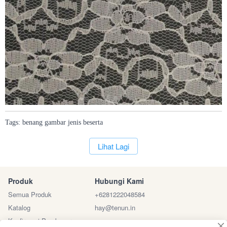
Tags:
benang
gambar
jenis
beserta
`
Lihat Lagi
Produk
Hubungi Kami
Semua Produk
+6281222048584
Katalog
hay@tenun.in
Konfirmasi Pembayaran