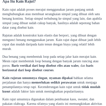
Apa Itu Kain Rajut?
Kain rajut adalah proses merajut menggunakan jarum panjang untuk
menghubungkan atau membuat serangkaian simpul yang dibuat oleh satu
benang kontinu. Setiap simpul terhubung ke simpul yang lain, dan apabila
simpul yang dibuat sudah cukup banyak, hasilnya adalah sepotong bahan
datar yang disebut kain.
Rajutan adalah konstruksi kain elastis dan berpori, yang dibuat dengan
mengunci benang menggunakan jarum. Kain rajut dapat dibuat jauh lebih
cepat dan mudah daripada kain tenun dengan biaya yang relatif lebih
murah.
Dua benang yang membentuk loop pada setiap jalur kain merajut kain.
Mesin rajut membentuk loop benang dengan banyak jarum runcing atau
poros.
Baris vertikal dari loop disebut ribs atau wales
, dan
baris
horizontal dari loop disebut courses
.
Kain rajutan umumnya ringan
,
nyaman dipakai
bahkan selama
perjalanan dan hanya
memerlukan sedikit perawatan
untuk menjaga
penampilannya tetap rapi. Kecenderungan kain rajut untuk
tidak mudah
kusut
adalah faktor lain untuk meningkatkan popularitasnya.
Kain rajut umumnya digunakan dalam pembuatan kaos, sweater, dan
pakaian olahraga. Karena sifatnya yang elastis ini memungkinkan aktivitas