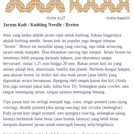
Jarum Knit / Knitting Needle / Breien
Jenis yang kedua adalah jarum rajut untuk knitting, bahasa Inggrisnya
adalah knitting needle. Jarum knit ini populer juga dengan sebutan
“breien”. Breien ini memiliki ujung yang runcing, tapi tidak seruncing
jarum untuk menjahit. Bisa dikatakan runcing tapi tumpul. Jarum breien ini
umumnya lebih panjang daripada hakpen, pun ukurannya sangat
bervariatif, mulai 1,25 mm hingga 20 mm. Bahan jarum knit ini yang
umum adalah besi, aluminium, bambu dan plastik. Berbeda dengan hakpen,
satu ukuran breien ini terdiri dari dua buah jarum (atau lebih) yang
digunakan secara bersamaan, dipegang oleh tangan kanan dan kiri (Anda
bisa juga merajut pakai kaki, kalau bisa :D). Sedangkan pada crochet, satu
tangan memegang jarum, tangan satunya memegang benang.
Tipe jarum knit ini terbagi menjadi tiga, yaitu, single pointed (satu ujung
runcing), double pointed (dua ujung runcing) dan circular (melingkar).
Pada jarum knit single pointed, satu ujungnya runcing, sedangkan ujung
lainnya berbentuk bulat besar (atau bentuk lainnya) yang lebih besar
daripada diameter jarum untuk mencegah benang selip/tergelincir.