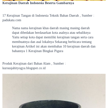
Kerajinan Daerah Indonesia Beserta Gambarnya
17 Kerajinan Tangan di Indonesia Teknik Bahan Daerah , Sumber :
padukata.com
Nama nama kerajinan khas daerah masing masing daerah
dapat dibedakan berdasarkan kota asalnya atau sebaliknya
Yaitu setiap kota dapat memiliki kerajinan tangan serta cara
membuatnya dan asal lokalnya Sekarang berbicara tentang
kerajinan Artikel ini akan membahas 10 kerajinan daerah dan
bahannya 1 Kerajinan Bingkai Pigura
Produk Kerajinan dari Bahan Alam , Sumber :
kursusjahityogya.blogspot.co.id