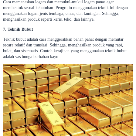
Cara memanaskan logam dan memukul-mukul logam panas agar
membentuk sesuai kebutuhan. Pengrajin menggunakan teknik ini dengan
menggunakan logam jenis tembaga, emas, dan kuningan. Sehingga,
menghasilkan produk seperti keris, teko, dan lainnya.
7. Teknik Bubut
Teknik bubut adalah cara menggerakkan bahan pahat dengan memutar
secara relatif dan translasi. Sehingga, menghasilkan produk yang rapi,
bulat, dan sistematis. Contoh kerajinan yang menggunakan teknik bubut
adalah vas bunga berbahan kayu.