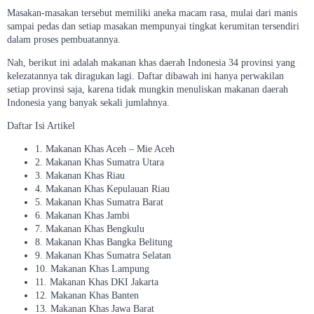
Masakan-masakan tersebut memiliki aneka macam rasa, mulai dari manis
sampai pedas dan setiap masakan mempunyai tingkat kerumitan tersendiri
dalam proses pembuatannya.
Nah, berikut ini adalah makanan khas daerah Indonesia 34 provinsi yang
kelezatannya tak diragukan lagi. Daftar dibawah ini hanya perwakilan
setiap provinsi saja, karena tidak mungkin menuliskan makanan daerah
Indonesia yang banyak sekali jumlahnya.
Daftar Isi Artikel
1. Makanan Khas Aceh – Mie Aceh
2. Makanan Khas Sumatra Utara
3. Makanan Khas Riau
4. Makanan Khas Kepulauan Riau
5. Makanan Khas Sumatra Barat
6. Makanan Khas Jambi
7. Makanan Khas Bengkulu
8. Makanan Khas Bangka Belitung
9. Makanan Khas Sumatra Selatan
10. Makanan Khas Lampung
11. Makanan Khas DKI Jakarta
12. Makanan Khas Banten
13. Makanan Khas Jawa Barat