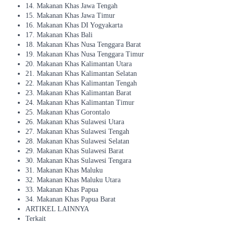
14. Makanan Khas Jawa Tengah
15. Makanan Khas Jawa Timur
16. Makanan Khas DI Yogyakarta
17. Makanan Khas Bali
18. Makanan Khas Nusa Tenggara Barat
19. Makanan Khas Nusa Tenggara Timur
20. Makanan Khas Kalimantan Utara
21. Makanan Khas Kalimantan Selatan
22. Makanan Khas Kalimantan Tengah
23. Makanan Khas Kalimantan Barat
24. Makanan Khas Kalimantan Timur
25. Makanan Khas Gorontalo
26. Makanan Khas Sulawesi Utara
27. Makanan Khas Sulawesi Tengah
28. Makanan Khas Sulawesi Selatan
29. Makanan Khas Sulawesi Barat
30. Makanan Khas Sulawesi Tengara
31. Makanan Khas Maluku
32. Makanan Khas Maluku Utara
33. Makanan Khas Papua
34. Makanan Khas Papua Barat
ARTIKEL LAINNYA
Terkait