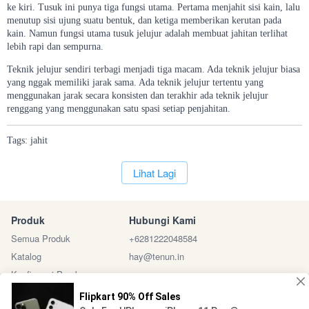
ke kiri. Tusuk ini punya tiga fungsi utama. Pertama menjahit sisi kain, lalu
menutup sisi ujung suatu bentuk, dan ketiga memberikan kerutan pada
kain. Namun fungsi utama tusuk jelujur adalah membuat jahitan terlihat
lebih rapi dan sempurna.
Teknik jelujur sendiri terbagi menjadi tiga macam. Ada teknik jelujur biasa
yang nggak memiliki jarak sama. Ada teknik jelujur tertentu yang
menggunakan jarak secara konsisten dan terakhir ada teknik jelujur
renggang yang menggunakan satu spasi setiap penjahitan.
Tags:
jahit
`
Lihat Lagi
Produk
Hubungi Kami
Semua Produk
+6281222048584
Katalog
hay@tenun.in
Konfirmasi Pembayaran
Sosial Media
Marketplace