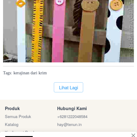
Tags:
kerajinan
dari
krim
`
Lihat Lagi
Produk
Hubungi Kami
Semua Produk
+6281222048584
Katalog
hay@tenun.in
Konfirmasi Pembayaran