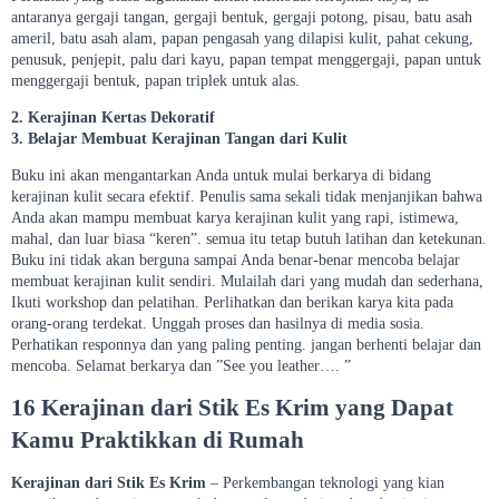
antaranya gergaji tangan, gergaji bentuk, gergaji potong, pisau, batu asah
ameril, batu asah alam, papan pengasah yang dilapisi kulit, pahat cekung,
penusuk, penjepit, palu dari kayu, papan tempat menggergaji, papan untuk
menggergaji bentuk, papan triplek untuk alas.
2. Kerajinan Kertas Dekoratif
3. Belajar Membuat Kerajinan Tangan dari Kulit
Buku ini akan mengantarkan Anda untuk mulai berkarya di bidang
kerajinan kulit secara efektif. Penulis sama sekali tidak menjanjikan bahwa
Anda akan mampu membuat karya kerajinan kulit yang rapi, istimewa,
mahal, dan luar biasa “keren”. semua itu tetap butuh latihan dan ketekunan.
Buku ini tidak akan berguna sampai Anda benar-benar mencoba belajar
membuat kerajinan kulit sendiri. Mulailah dari yang mudah dan sederhana,
Ikuti workshop dan pelatihan. Perlihatkan dan berikan karya kita pada
orang-orang terdekat. Unggah proses dan hasilnya di media sosia.
Perhatikan responnya dan yang paling penting. jangan berhenti belajar dan
mencoba. Selamat berkarya dan ”See you leather…. ”
16 Kerajinan dari Stik Es Krim yang Dapat
Kamu Praktikkan di Rumah
Kerajinan dari Stik Es Krim
– Perkembangan teknologi yang kian