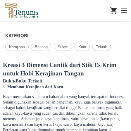
...
KATEGORI
Kerajinan
Benang
Sulam
Kain
Teknik
Kreasi 3 Dimensi Cantik dari Stik Es Krim
untuk Hobi Kerajinan Tangan
Buku-Buku Terkait
1. Membuat Kerajinan dari Kayu
Kayu merupakan salah satu bahan alam yang banyak terdapat di Indonesia.
Selain digunakan sebagai bahan bangunan, kayu juga banyak digunakan
sebagai bahan kerajinan yang bernilai tinggi. Bahan kerajinan yang baik
adalah kayu-kayu yang sudah tua dan dikeringkan karena tidak terlalu
menyusut. Ada dua jenis kayu kerajinan, yaitu kayu lunak (kayu pinus,
kayu meranti) dan kayu keras (kayu sawo, kayu mahoni, kayu jati).
Peralatan yang biasa digunakan untuk membuat kerajinan kayu, di