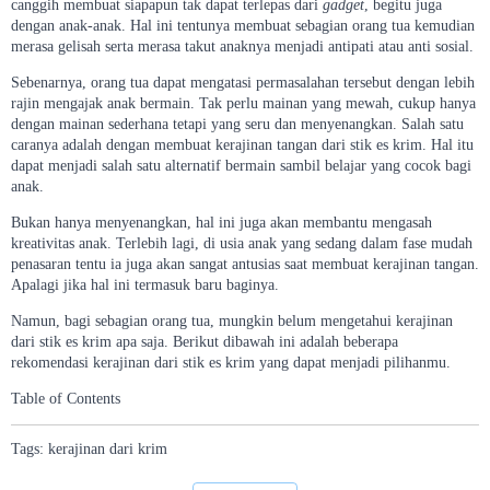
canggih membuat siapapun tak dapat terlepas dari
gadget
, begitu juga
dengan anak-anak. Hal ini tentunya membuat sebagian orang tua kemudian
merasa gelisah serta merasa takut anaknya menjadi antipati atau anti sosial.
Sebenarnya, orang tua dapat mengatasi permasalahan tersebut dengan lebih
rajin mengajak anak bermain. Tak perlu mainan yang mewah, cukup hanya
dengan mainan sederhana tetapi yang seru dan menyenangkan. Salah satu
caranya adalah dengan membuat kerajinan tangan dari stik es krim. Hal itu
dapat menjadi salah satu alternatif bermain sambil belajar yang cocok bagi
anak.
Bukan hanya menyenangkan, hal ini juga akan membantu mengasah
kreativitas anak. Terlebih lagi, di usia anak yang sedang dalam fase mudah
penasaran tentu ia juga akan sangat antusias saat membuat kerajinan tangan.
Apalagi jika hal ini termasuk baru baginya.
Namun, bagi sebagian orang tua, mungkin belum mengetahui kerajinan
dari stik es krim apa saja. Berikut dibawah ini adalah beberapa
rekomendasi kerajinan dari stik es krim yang dapat menjadi pilihanmu.
Table of Contents
Tags:
kerajinan
dari
krim