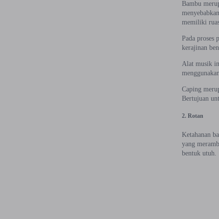
Bambu merupa
menyebabkan 
memiliki rua
Pada proses 
kerajinan be
Alat musik i
menggunakan 
Caping merup
Bertujuan unt
2. Rotan
Ketahanan ba
yang meramba
bentuk utuh.