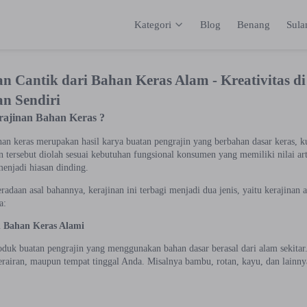
Kategori
Blog
Benang
Sul
Kategori
Inspirasi
Katalog
Keranja
an Cantik dari Bahan Keras Alam - Kreativitas 
an Sendiri
rajinan Bahan Keras ?
an keras merupakan hasil karya buatan pengrajin yang berbahan dasar keras, ku
n tersebut diolah sesuai kebutuhan fungsional konsumen yang memiliki nilai ar
menjadi hiasan dinding.
adaan asal bahannya, kerajinan ini terbagi menjadi dua jenis, yaitu kerajinan 
a:
n Bahan Keras Alami
roduk buatan pengrajin yang menggunakan bahan dasar berasal dari alam sekita
perairan, maupun tempat tinggal Anda. Misalnya bambu, rotan, kayu, dan lain