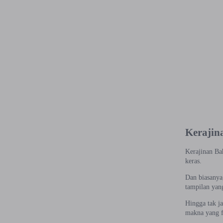
Kerajin
Kerajinan Bah
keras.
Dan biasanya
tampilan yan
Hingga tak j
makna yang fi