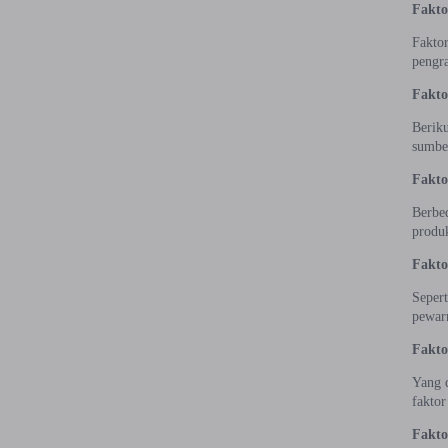
Fakto
Faktor
pengra
Fakto
Beriku
sumber
Fakto
Berbed
produk
Fakto
Sepert
pewarn
Fakto
Yang d
faktor
Fakto