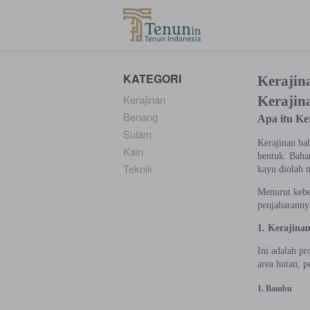
...
KATEGORI
Kerajin
Kerajinan
Kerajin
Benang
Apa itu Ke
Sulam
Kerajinan bah
Kain
bentuk. Baha
Teknik
kayu diolah 
Menurut keber
penjabaranny
1. Kerajina
Ini adalah p
area hutan, 
1. Bambu