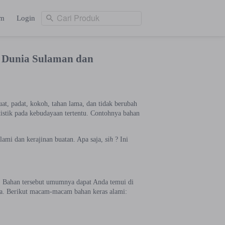
Cari Produk
am
Login
Cari Produk
ng
Login
di Dunia Sulaman dan
at, padat, kokoh, tahan lama, dan tidak berubah
tistik pada kebudayaan tertentu. Contohnya bahan
alami dan kerajinan buatan. Apa saja,
sih
? Ini
r. Bahan tersebut umumnya dapat Anda temui di
nya. Berikut macam-macam bahan keras alami: