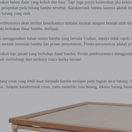
kan bahan dasar yang kokoh dan kuat. Tapi juga punya kelemahan jika kena ai
pelapukan pada batang bambu tersebut. Karakteristik bambu lainnya adalah m
s batang yang unik.
pembuatanya akan terlihat keunikannya melalui sayatan ataupun bentuk utuh da
nda berbahan dasar bambu, meliputi:
ni menggunakan bahan utama bambu yang berusia 5 tahun, supaya tidak rapuh 
metode memilah bambu dan proses penyeteman. Proses penyeteman adalah prose
akan topi petani yang berbahan dasar bambu. Proses pembuatannya mengguna
uk melindungi dari teriknya cuaca ketika bertani.
tang rotan yang lebih kuat daripada bambu terdapat pada bagian serat batang
t. Adapun karakteristik rotan, yaitu memiliki ruas batang, tekstur batang ha