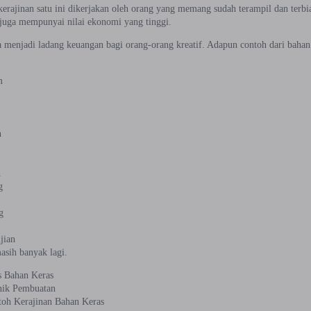
kerajinan satu ini dikerjakan oleh orang yang memang sudah terampil dan terbi
i juga mempunyai nilai ekonomi yang tinggi.
a menjadi ladang keuangan bagi orang-orang kreatif. Adapun contoh dari bahan 
m
t
n
h
g
g
ijian
asih banyak lagi.
s Bahan Keras
nik Pembuatan
toh Kerajinan Bahan Keras