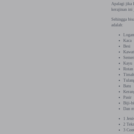
Apalagi jika 
kerajinan in
Sehingga bis
adalah:
Loga
Kaca
Besi
Kawa
Seme
Kayu
Rotan
Tima
Tulan
Batu
Keran
Pasir
Biji-b
Dan m
1 Jeni
2 Tek
3 Con