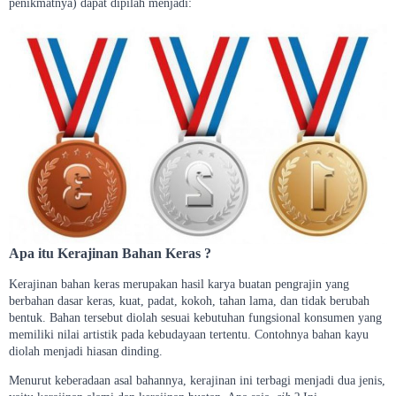
penikmatnya) dapat dipilah menjadi:
Apa itu Kerajinan Bahan Keras ?
Kerajinan bahan keras merupakan hasil karya buatan pengrajin yang
berbahan dasar keras, kuat, padat, kokoh, tahan lama, dan tidak berubah
bentuk. Bahan tersebut diolah sesuai kebutuhan fungsional konsumen yang
memiliki nilai artistik pada kebudayaan tertentu. Contohnya bahan kayu
diolah menjadi hiasan dinding.
Menurut keberadaan asal bahannya, kerajinan ini terbagi menjadi dua jenis,