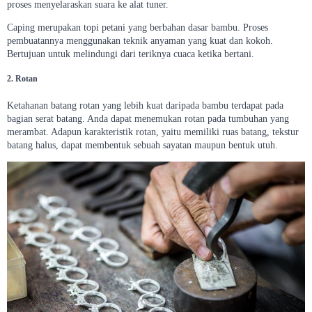
proses menyelaraskan suara ke alat tuner.
Caping merupakan topi petani yang berbahan dasar bambu. Proses
pembuatannya menggunakan teknik anyaman yang kuat dan kokoh.
Bertujuan untuk melindungi dari teriknya cuaca ketika bertani.
2. Rotan
Ketahanan batang rotan yang lebih kuat daripada bambu terdapat pada
bagian serat batang. Anda dapat menemukan rotan pada tumbuhan yang
merambat. Adapun karakteristik rotan, yaitu memiliki ruas batang, tekstur
batang halus, dapat membentuk sebuah sayatan maupun bentuk utuh.