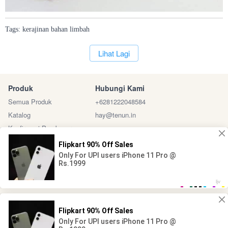
Tags:
kerajinan
bahan
limbah
`
Lihat Lagi
Produk
Hubungi Kami
Semua Produk
+6281222048584
Katalog
hay@tenun.in
Konfirmasi Pembayaran
Sosial Media
Marketplace