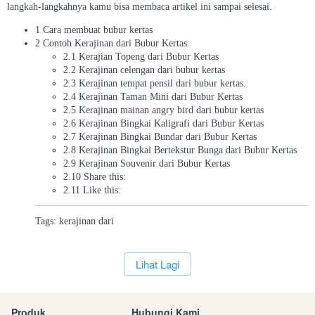
langkah-langkahnya kamu bisa membaca artikel ini sampai selesai.
1 Cara membuat bubur kertas
2 Contoh Kerajinan dari Bubur Kertas
2.1 Kerajian Topeng dari Bubur Kertas
2.2 Kerajinan celengan dari bubur kertas
2.3 Kerajinan tempat pensil dari bubur kertas.
2.4 Kerajinan Taman Mini dari Bubur Kertas
2.5 Kerajinan mainan angry bird dari bubur kertas
2.6 Kerajinan Bingkai Kaligrafi dari Bubur Kertas
2.7 Kerajinan Bingkai Bundar dari Bubur Kertas
2.8 Kerajinan Bingkai Bertekstur Bunga dari Bubur Kertas
2.9 Kerajinan Souvenir dari Bubur Kertas
2.10 Share this:
2.11 Like this:
Tags:
kerajinan
dari
`
Lihat Lagi
Produk
Hubungi Kami