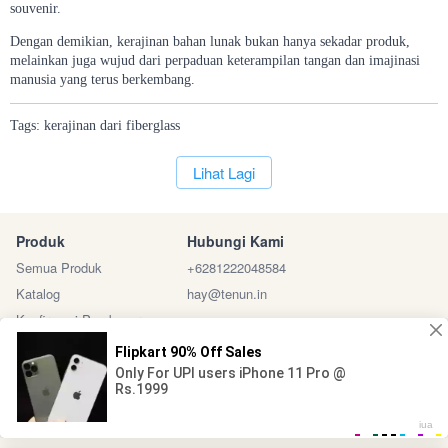
souvenir.
Dengan demikian, kerajinan bahan lunak bukan hanya sekadar produk,
melainkan juga wujud dari perpaduan keterampilan tangan dan imajinasi
manusia yang terus berkembang.
Tags:
kerajinan
dari
fiberglass
`
Lihat Lagi
Produk
Hubungi Kami
Semua Produk
+6281222048584
Katalog
hay@tenun.in
Konfirmasi Pembayaran
Sosial Media
Marketplace