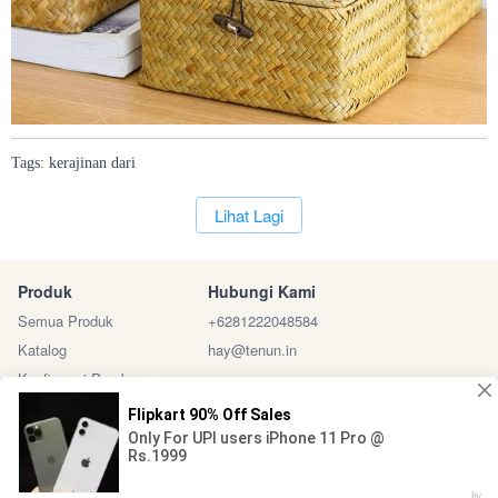
Tags:
kerajinan
dari
`
Lihat Lagi
Produk
Hubungi Kami
Semua Produk
+6281222048584
Katalog
hay@tenun.in
Konfirmasi Pembayaran
Sosial Media
Marketplace