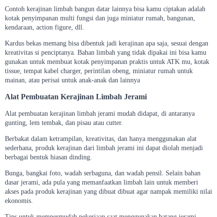
Contoh kerajinan limbah bangun datar lainnya bisa kamu ciptakan adalah
kotak penyimpanan multi fungsi dan juga miniatur rumah, bangunan,
kendaraan, action figure, dll.
Kardus bekas memang bisa dibentuk jadi kerajinan apa saja, sesuai dengan
kreativitas si penciptanya. Bahan limbah yang tidak dipakai ini bisa kamu
gunakan untuk membuat kotak penyimpanan praktis untuk ATK mu, kotak
tissue, tempat kabel charger, perintilan obeng, miniatur rumah untuk
mainan, atau perisai untuk anak-anak dan lainnya
Alat Pembuatan Kerajinan Limbah Jerami
Alat pembuatan kerajinan limbah jerami mudah didapat, di antaranya
gunting, lem tembak, dan pisau atau cutter.
Berbakat dalam ketrampilan, kreativitas, dan hanya menggunakan alat
sederhana, produk kerajinan dari limbah jerami ini dapat diolah menjadi
berbagai bentuk hiasan dinding.
Bunga, bangkai foto, wadah serbaguna, dan wadah pensil. Selain bahan
dasar jerami, ada pula yang memanfaatkan limbah lain untuk memberi
akses pada produk kerajinan yang dibuat dibuat agar nampak memiliki nilai
ekonomis.
Tips untuk mempermudah pekerjaan saat menggunakan batang jerami,